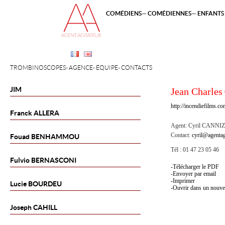
COMÉDIENS
COMÉDIENNES
ENFANTS 
TROMBINOSCOPES
AGENCE
ÉQUIPE
CONTACTS
JIM
Jean Charles
http://incendiefilms.c
Franck
ALLERA
Agent:
Cyril CANNI
Contact:
cyril@agentag
Fouad
BENHAMMOU
Tél : 01 47 23 05 46
Fulvio
BERNASCONI
Télécharger le PDF
Envoyer par email
Imprimer
Lucie
BOURDEU
Ouvrir dans un nouve
Joseph
CAHILL