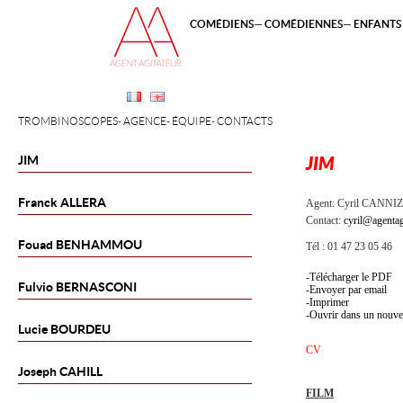
COMÉDIENS
COMÉDIENNES
ENFANTS 
TROMBINOSCOPES
AGENCE
ÉQUIPE
CONTACTS
JIM
JIM
Franck
ALLERA
Agent:
Cyril CANNI
Contact:
cyril@agentag
Fouad
BENHAMMOU
Tél : 01 47 23 05 46
Télécharger le PDF
Fulvio
BERNASCONI
Envoyer par email
Imprimer
Ouvrir dans un nouve
Lucie
BOURDEU
CV
Joseph
CAHILL
FILM