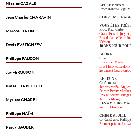
Nicolas
CAZALÉ
BELLE ENFANT
Prod: Roberta Gigi /M
Jean Charles
CHARAVIN
COURT-MÉTRAG
VOUS ÊTES TRÈS
Prod: Raul Carbo
Marcos
EFRON
Grand Prix du jury et p
Prix de la meilleure fi
Vébron
Denis
EVSTIGNEEV
10 ANS JOUR POU
GEORGE
Philippe
FAUCON
Canal+
Prix court-Médie
Prix Plonk et Replonk
2e place à Court toujo
Jay
FERGUSON
LE JEUNE
Cinécinéma
Ismaël
FERROUKHI
1er prix vidéo- Aigue
2e prix Penny Mirabe
Prix au festival Image'
1er prix Mougon
Myriam
GHARBI
LES AMOURS MA
2e prix Mougon
Philippe
HAÏM
CHIPIE ST JILL
co réalisé avec Phillip
Premier prix au festiv
Pascal
JAUBERT