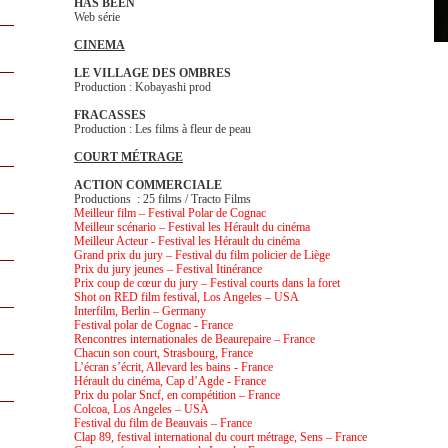
HAS BEEN
Web série
CINEMA
LE VILLAGE DES OMBRES
Production : Kobayashi prod
FRACASSES
Production : Les films à fleur de peau
COURT MÉTRAGE
ACTION COMMERCIALE
Productions : 25 films / Tracto Films
Meilleur film – Festival Polar de Cognac
Meilleur scénario – Festival les Hérault du cinéma
Meilleur Acteur - Festival les Hérault du cinéma
Grand prix du jury – Festival du film policier de Liège
Prix du jury jeunes – Festival Itinérance
Prix coup de cœur du jury – Festival courts dans la foret
Shot on RED film festival, Los Angeles – USA
Interfilm, Berlin – Germany
Festival polar de Cognac - France
Rencontres internationales de Beaurepaire – France
Chacun son court, Strasbourg, France
L’écran s’écrit, Allevard les bains - France
Hérault du cinéma, Cap d’Agde - France
Prix du polar Sncf, en compétition – France
Colcoa, Los Angeles – USA
Festival du film de Beauvais – France
Clap 89, festival international du court métrage, Sens – France