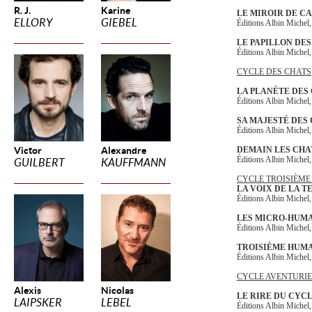
R. J.
Karine
LE MIROIR DE C
ELLORY
GIEBEL
Éditions Albin Michel
LE PAPILLON DES
Éditions Albin Michel
CYCLE DES CHATS
LA PLANÈTE DES
Éditions Albin Michel
SA MAJESTÉ DES
Éditions Albin Michel
Victor
Alexandre
DEMAIN LES CHA
Éditions Albin Michel
GUILBERT
KAUFFMANN
CYCLE TROISIÈM
LA VOIX DE LA 
Éditions Albin Michel
LES MICRO-HUM
Éditions Albin Michel
TROISIÈME HUM
Éditions Albin Michel
CYCLE AVENTURIE
Alexis
Nicolas
LE RIRE DU CYC
LAIPSKER
LEBEL
Éditions Albin Michel