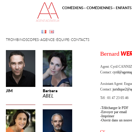
COMÉDIENS
COMÉDIENNES
ENFANTS 
TROMBINOSCOPES
AGENCE
ÉQUIPE
CONTACTS
Bernard
WER
Agent:
Cyril CANNI
Contact:
cyril@agentag
Assistant Agent:
Engue
Contact:
juridique2@ag
JIM
Barbara
ABEL
Tél : 01 47 23 05 46
Télécharger le PDF
Envoyer par email
Imprimer
Ouvrir dans un nouve
CV