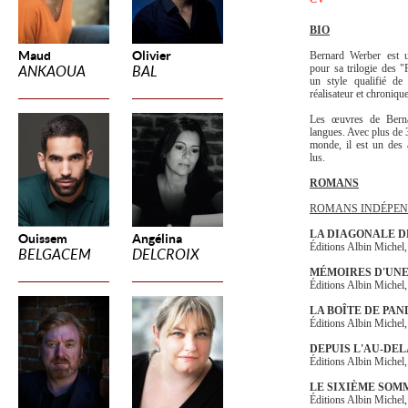
BIO
Maud
Olivier
Bernard Werber est u
pour sa trilogie des
ANKAOUA
BAL
un style qualifié de 
réalisateur et chronique
Les œuvres de Berna
langues
. Avec plus de
monde, il est un des 
lus.
ROMANS
ROMANS INDÉPE
LA DIAGONALE D
Ouissem
Angélina
Éditions Albin Michel
BELGACEM
DELCROIX
MÉMOIRES D'UN
Éditions Albin Michel
LA BOÎTE DE PA
Éditions Albin Michel
DEPUIS L'AU-DEL
Éditions Albin Michel
LE SIXIÈME SOM
Éditions Albin Michel