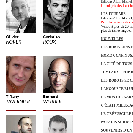
Éditions Albin Michel
Grand prix des Lectri
LES FOURMIS
Éditions Albin Michel
Prix des lecteurs de sci
Vendu à plus de 20 mil
plus de trente langues.
Olivier
Christian
NOUVELLES
NOREK
ROUX
LES ROBINSONS 
HOMO CONFINUS
LA CITÉ DE TOUS
JUMEAUX TROP 
LES ROBOTS SE 
LANGOUSTE BLU
Tiffany
Bernard
LA MONTRE KAR
TAVERNIER
WERBER
C'ÉTAIT MIEUX A
LE CRÉPUSCULE 
PARADIS SUR ME
SOUVENIRS D'U