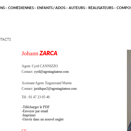
ENS
COMÉDIENNES
ENFANTS / ADOS
AUTEURS
RÉALISATEURS
COMPOS
TACTS
Johann
ZARCA
Agent:
Cyril CANNIZZO
Contact:
cyril@agentagitateur.com
Assistant Agent:
Enguerrand Martin
Contact:
juridique2@agentagitateur.com
Tél : 01 47 23 05 46
Télécharger le PDF
Envoyer par email
Imprimer
Ouvrir dans un nouvel onglet
CV