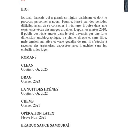
BIO
:
Ecrivain français qui a grandi en région parisienne et dont le
parcours personnel a nourri l'œuvre. Passé par des périodes
difficiles avant de se consacrer à l’écriture, il puise dans une
expérience vécue des marges urbaines. Depuis les années 2010,
il publie des récits ancrés dans le réel, traversés par une forte
dimension autobiographique. Sa plume, directe et sans filtre,
mêle tension narrative et vraie gouaille de rue. Il s’attache à
raconter des trajectoires cabossées avec franchise, sans les
embellir ni les juger.
ROMANS
CLEAN
Gouttes d’Or, 2025
DRAG
Grasset, 2023
LA NUIT DES HYÈNES
Gouttes d’Or, 2022
CHEMS
Grasset, 2021
OPÉRATION LATEX
Fleuve Noir, 2021
BRAQUO SAUCE SAMOURAÏ