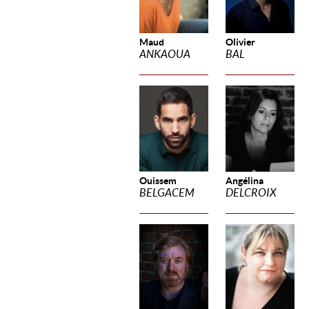
Maud
Olivier
ANKAOUA
BAL
Ouissem
Angélina
BELGACEM
DELCROIX