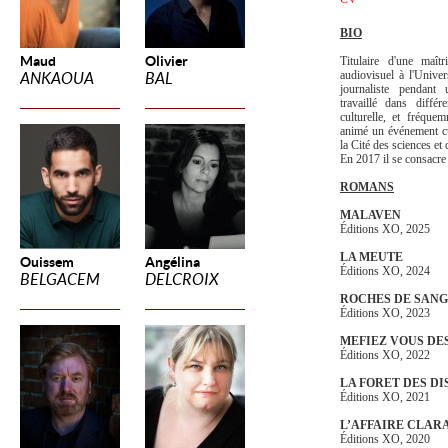
BIO
Maud
Olivier
Titulaire d'une maît
audiovisuel à l'Univer
ANKAOUA
BAL
journaliste pendant
travaillé dans différ
culturelle, et fréque
animé un événement cu
la Cité des sciences et 
En 2017 il se consacre
ROMANS
MALAVEN
Éditions XO, 2025
LA MEUTE
Ouissem
Angélina
Éditions XO, 2024
BELGACEM
DELCROIX
ROCHES DE SANG
Éditions XO, 2023
MEFIEZ VOUS DE
Éditions XO, 2022
LA FORET DES DI
Éditions XO, 2021
L’AFFAIRE CLAR
Éditions XO, 2020