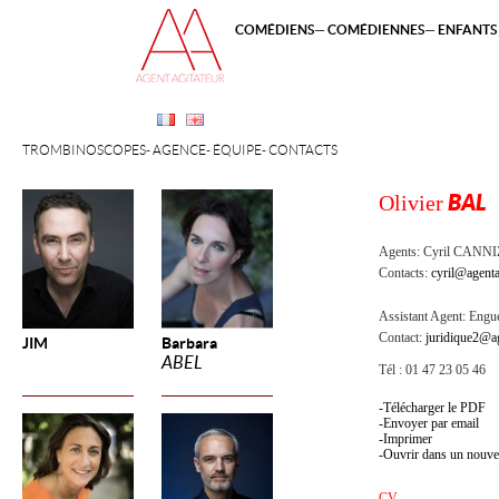
COMÉDIENS
COMÉDIENNES
ENFANTS 
TROMBINOSCOPES
AGENCE
ÉQUIPE
CONTACTS
Olivier
BAL
Agents:
Cyril CANN
Contacts:
cyril@agenta
Assistant Agent:
Engue
Contact:
juridique2@ag
JIM
Barbara
ABEL
Tél : 01 47 23 05 46
Télécharger le PDF
Envoyer par email
Imprimer
Ouvrir dans un nouve
CV