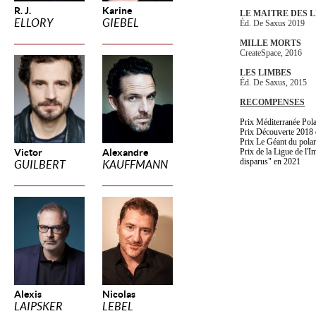
R. J.
Karine
LE MAITRE DES 
ELLORY
GIEBEL
Éd. De Saxus 2019
MILLE MORTS
CreateSpace, 2016
LES LIMBES
Éd. De Saxus, 2015
RECOMPENSES
Prix Méditerranée Po
Prix Découverte 2018 
Prix Le Géant du pola
Victor
Alexandre
Prix de la Ligue de l'I
disparus" en 2021
GUILBERT
KAUFFMANN
Alexis
Nicolas
LAIPSKER
LEBEL