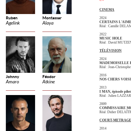
CINEMA
Ruben
Montassar
2024
CERTAINS L'AIM
Agelink
Alaya
Réal : Camille DE
2022
MUSIC HOLE
Réal : David MUTZ
TÉLÈVISION
2024
MADEMOISELLE 
Réal : Jean-Christo
2016
Johnny
Féodor
NOS CHERS VOIS
Amaro
Atkine
2013
I MAN, épisode pilot
Réal : Julien LAZZA
2009
COMMISSAIRE M
Réal :Didier DELAÎT
COURT-METRAG
2014