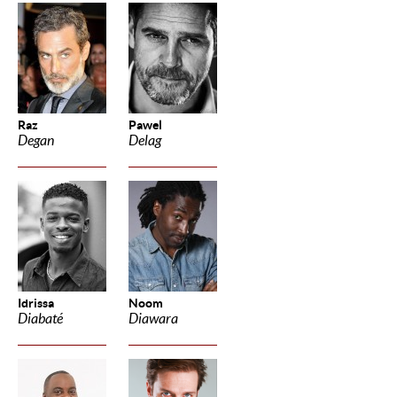
Raz
Pawel
Degan
Delag
Idrissa
Noom
Diabaté
Diawara