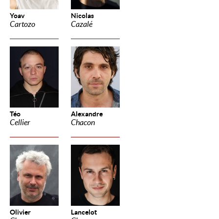
Yoav
Nicolas
Cartozo
Cazalé
Téo
Alexandre
Cellier
Chacon
Olivier
Lancelot