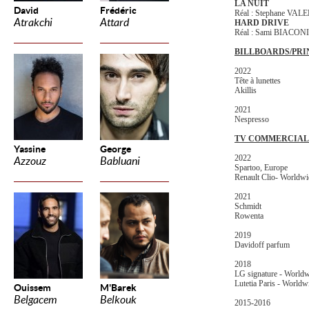
LA NUIT
David
Frédéric
Réal : Stephane VAL
Atrakchi
Attard
HARD DRIVE
Réal : Sami BIACONI
BILLBOARDS/PRI
2022
Tête à lunettes
Akillis
2021
Nespresso
TV COMMERCIAL
Yassine
George
2022
Azzouz
Babluani
Spartoo, Europe
Renault Clio- Worldw
2021
Schmidt
Rowenta
2019
Davidoff parfum
2018
LG signature - World
Lutetia Paris - Worldw
Ouissem
M'Barek
Belgacem
Belkouk
2015-2016