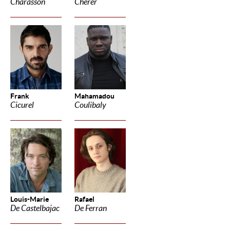
Charasson
Cherer
Frank
Mahamadou
Cicurel
Coulibaly
Louis-Marie
Rafael
De Castelbajac
De Ferran