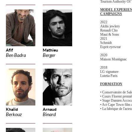
Tourism Authority Of
MODEL EXPERIE
CAMPAIGNS
2022
Akilis jewlery
Renault Clio
Maui & Sons
2021
Schmidt
Esprit eyewear
Afif
Mathieu
Ben Badra
Berger
2020
Maison Montignac
2018
LG signature
Lutetia Paris
FORMATION
• Conservatoire de Sa
• Cours Florent premi
• Stage Damien Accoca
• Act Cape Town film
• La fabrique de l'acte
Khalid
Arnaud
Berkouz
Binard