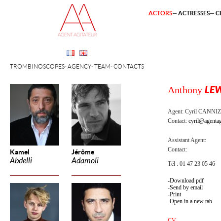
ACTORS
ACTRESSES
C
TROMBINOSCOPES
AGENCY
TEAM
CONTACTS
Anthony
LE
Agent:
Cyril CANNI
Contact:
cyril@agentag
Assistant Agent:
Contact:
Kamel
Jérôme
Abdelli
Adamoli
Tél : 01 47 23 05 46
Download pdf
Send by email
Print
Open in a new tab
CV