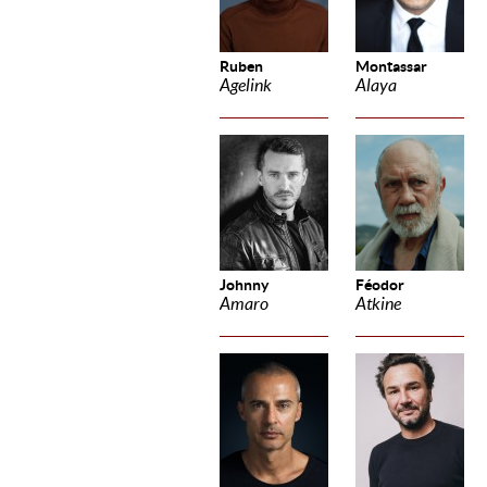
Ruben
Montassar
Agelink
Alaya
Johnny
Féodor
Amaro
Atkine