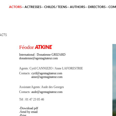
ACTORS
ACTRESSES
CHILDS / TEENS
AUTHORS
DIRECTORS
COM
ACTS
Féodor
ATKINE
International : Donatienne GRIZARD
donatienne@agentagitateur.com
Agents:
Cyril CANNIZZO
Anne LAFORESTRIE
Contacts:
cyril@agentagitateur.com
anne@agentagitateur.com
Assistant Agents:
Aude des Georges
Contacts:
aude@agentagitateur.com
Tél : 01 47 23 05 46
Download pdf
Send by email
Print