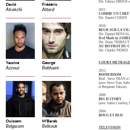
Dir: Fabrice EBOUE 
David
Frédéric
Atrakchi
Attard
2011
COMME UN CHEF
Dir: Daniel COHEN
2010
BEUR SUR LA VI
Dir: Djamel BENSA
Dvd Made in JAME
Dir: Denis THIBAUT
AU BISTROT DU 
Dir: Charles NEMES
Yassine
George
COURT-METRAG
Azzouz
Babluani
2012
BOOM BOOM
Réal : Steve TRAN e
(avec Steve Tran, Sabr
et Benjamin Siksou)
2009
BIG H STORY
(avec Julien Courbey, 
2004
BOUG ET BUD
Ouissem
M'Barek
Belgacem
Belkouk
TELEVISION