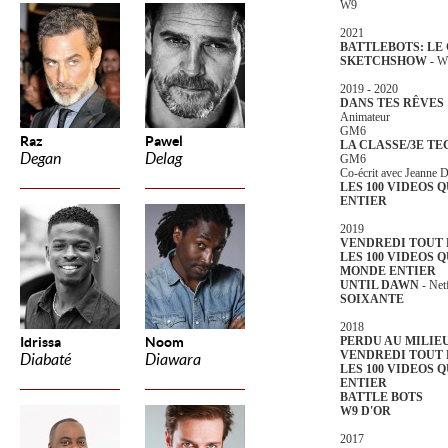
W9
2021
BATTLEBOTS: LE
SKETCHSHOW -
W
2019 - 2020
DANS TES RÊVES
Animateur
GM6
Raz
Pawel
LA CLASSE/3E T
Degan
Delag
GM6
Co-écrit avec Jeanne
LES 100 VIDEOS 
ENTIER
2019
VENDREDI TOUT 
LES 100 VIDEOS Q
MONDE
ENTIER
UNTIL DAWN
- Net
SOIXANTE
2018
Idrissa
Noom
PERDU AU MILIE
VENDREDI TOUT 
Diabaté
Diawara
LES 100 VIDEOS 
ENTIER
BATTLE BOTS
W9 D'OR
2017