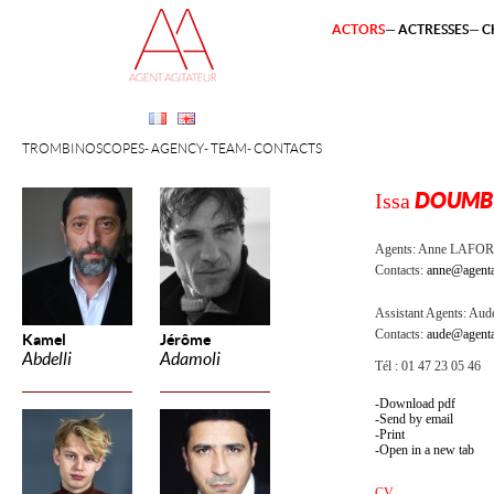
ACTORS
ACTRESSES
C
TROMBINOSCOPES
AGENCY
TEAM
CONTACTS
Issa
DOUMB
Agents:
Anne LAFOR
Contacts:
anne@agenta
Assistant Agents:
Aude
Contacts:
aude@agenta
Kamel
Jérôme
Abdelli
Adamoli
Tél : 01 47 23 05 46
Download pdf
Send by email
Print
Open in a new tab
CV