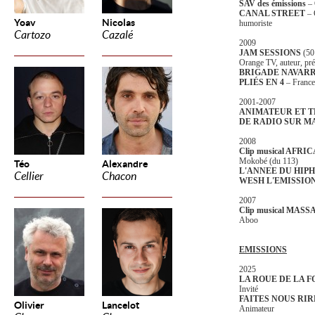
SAV des émissions
– 
CANAL STREET
– 
Yoav
Nicolas
humoriste
Cartozo
Cazalé
2009
JAM SESSIONS
(5
Orange TV, auteur, pré
BRIGADE NAVAR
PLIÉS EN 4
– France
2001-2007
ANIMATEUR ET T
DE RADIO SUR MA
2008
Clip musical AFR
Mokobé (du 113)
Téo
Alexandre
L'ANNEE DU HIP
Cellier
Chacon
WESH L'EMISSIO
2007
Clip musical MASS
Aboo
EMISSIONS
2025
LA ROUE DE LA 
Invité
FAITES NOUS RIR
Olivier
Lancelot
Animateur