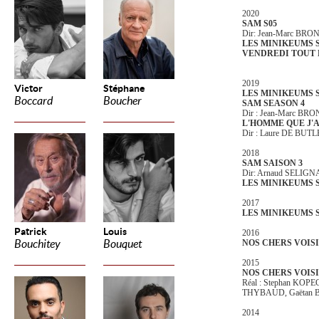
2020
SAM S05
Dir: Jean-Marc BR
LES MINIKEUMS S
VENDREDI TOUT 
2019
Victor
Stéphane
LES MINIKEUMS S
Boccard
Boucher
SAM SEASON 4
Dir : Jean-Marc B
L'HOMME QUE J'
Dir : Laure DE BUT
2018
SAM SAISON 3
Dir: Arnaud SELIGN
LES MINIKEUMS S
2017
LES MINIKEUMS 
Patrick
Louis
2016
Bouchitey
Bouquet
NOS CHERS VOISIN
2015
NOS CHERS VOISIN
Réal : Stephan KOPE
THYBAUD, Gaëtan B
2014