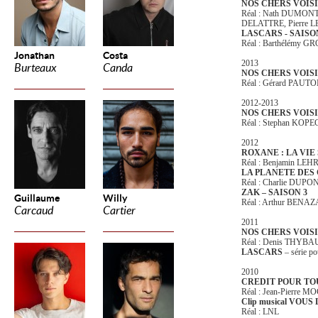
NOS CHERS VOISIN
Réal : Nath DUMONT
DELATTRE, Pierre LE
LASCARS - SAISO
Réal : Barthélémy
Jonathan
Costa
2013
Burteaux
Canda
NOS CHERS VOISIN
Réal : Gérard PAUTO
2012-2013
NOS CHERS VOISIN
Réal : Stephan KOP
2012
ROXANE : LA VIE
Réal : Benjamin LEH
LA PLANETE DES
Réal : Charlie DUPO
ZAK – SAISON 3
Guillaume
Willy
Réal : Arthur BEN
Carcaud
Cartier
2011
NOS CHERS VOISI
Réal : Denis THYB
LASCARS
– série p
2010
CREDIT POUR TO
Réal : Jean-Pierre 
Clip musical VOUS
Réal : LNL