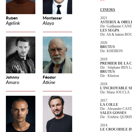
CINEMA
Ruben
Montassar
2021
ASTERIX & OBELIX, 
Agelink
Alaya
Dir: Guillaume CAN
LES SEGPA
Dir: Ali & hakim 
2020
BRUTUS
Dir: KHEIRON
2019
PREMIER DE LA 
Dir : Stéphane BEN
BRUTUS
Dir : Kheiron
Johnny
Féodor
Amaro
Atkine
2018
L'INCROYABLE 
Dir: Manu JOUCLA
2017
LA COLLE
Dir : Alexandre CA
SALES GOSSES
Dir : Frédéric QUIR
2014
LE CROCODILE 