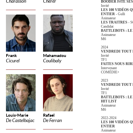
Charasson
Cherer
BOODER FêTE SES
Invité
LES 100 VIDÉOS 
ENTIER
- Gulli
Animateur
LES TRAITRES
- S
Candidat
BATTLEBOTS : L
Animateur
M6
2024
VENDREDI TOUT 
Frank
Mahamadou
Invité
TF1
Cicurel
Coulibaly
FAITES NOUS RIR
Intervenant
COMÉDIE+
2023
VENDREDI TOUT 
Invité
TF1
BATTLEBOTS : L
HIT LIST
Animateur
M6
Louis-Marie
Rafael
2022-2024
De Castelbajac
De Ferran
LES 100 VIDÉOS 
ENTIER
Animateur