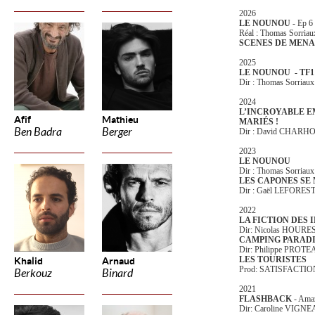
2026
LE NOUNOU
- Ep 6
Réal : Thomas Sorriau
SCENES DE MEN
2025
LE NOUNOU - TF1
Dir : Thomas Sorriaux
2024
L’INCROYABLE E
Afif
Mathieu
MARIÉS !
Ben Badra
Berger
Dir : David CHAR
2023
LE NOUNOU
Dir : Thomas Sorriaux
LES CAPONES SE
Dir : Gaël LEFORES
2022
LA FICTION DES
Dir: Nicolas HOURE
CAMPING PARADIS - 
Dir: Philippe PROT
LES TOURISTES
Khalid
Arnaud
Prod: SATISFACTI
Berkouz
Binard
2021
FLASHBACK
- Ama
Dir: Caroline VIGN