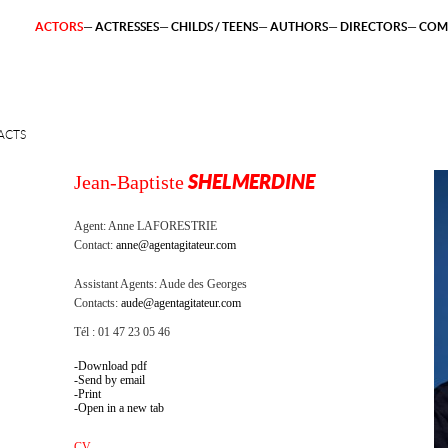
ACTORS
ACTRESSES
CHILDS / TEENS
AUTHORS
DIRECTORS
COM
ACTS
Jean-Baptiste
SHELMERDINE
Agent:
Anne LAFORESTRIE
Contact:
anne@agentagitateur.com
Assistant Agents:
Aude des Georges
Contacts:
aude@agentagitateur.com
Tél : 01 47 23 05 46
Download pdf
Send by email
Print
Open in a new tab
CV