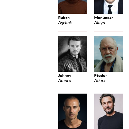
Ruben
Montassar
Agelink
Alaya
Johnny
Féodor
Amaro
Atkine