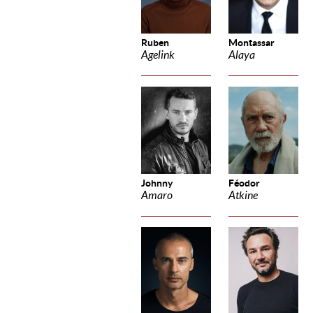
Ruben
Montassar
Agelink
Alaya
Johnny
Féodor
Amaro
Atkine