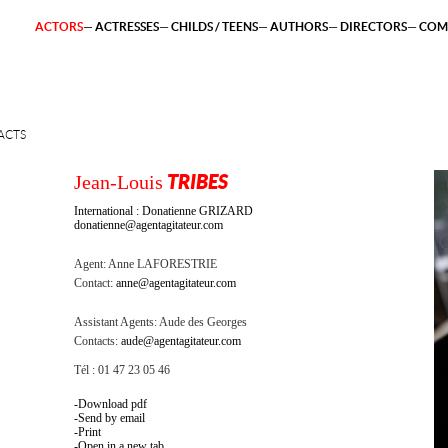
ACTORS
ACTRESSES
CHILDS / TEENS
AUTHORS
DIRECTORS
COM
ACTS
Jean-Louis
TRIBES
International : Donatienne GRIZARD
donatienne@agentagitateur.com
Agent:
Anne LAFORESTRIE
Contact:
anne@agentagitateur.com
Assistant Agents:
Aude des Georges
Contacts:
aude@agentagitateur.com
Tél : 01 47 23 05 46
Download pdf
Send by email
Print
Open in a new tab