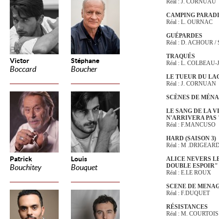
Réal : J. CORNUAU
CAMPING PARADI
Réal : L. OURNAC
GUÉPARDES
Réal : D. ACHOUR 
TRAQUÉS
Victor
Stéphane
Réal : L. COLBEAU
Boccard
Boucher
LE TUEUR DU LA
Réal : J. CORNUAN
SCÈNES DE MÉN
LE SANG DE LA V
N'ARRIVERA PAS 
Réal : F.MANCUSO
HARD (SAISON 3)
Réal : M .DRIGEAR
Patrick
Louis
ALICE NEVERS LE
DOUBLE ESPOIR"
Bouchitey
Bouquet
Réal : E.LE ROUX
SCENE DE MENA
Réal : F.DUQUET
RÉSISTANCES
Réal : M. COURTOIS