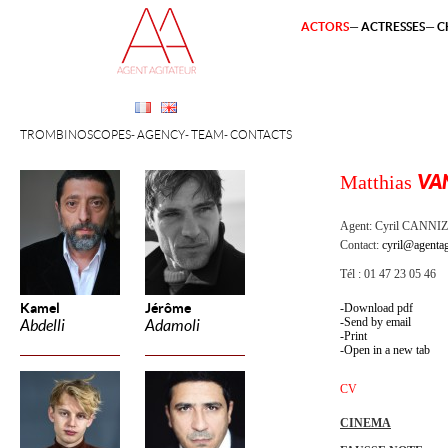
ACTORS
ACTRESSES
C
TROMBINOSCOPES
AGENCY
TEAM
CONTACTS
Matthias
VA
Agent:
Cyril CANNI
Contact:
cyril@agentag
Tél : 01 47 23 05 46
Kamel
Jérôme
Download pdf
Send by email
Abdelli
Adamoli
Print
Open in a new tab
CV
CINEMA