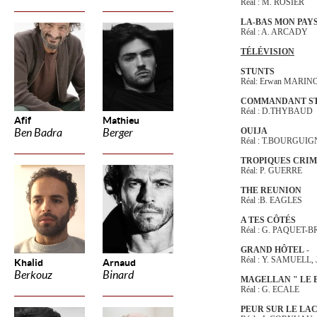
Réal : M. ROSIER
LA-BAS MON PAY
Réal : A. ARCADY
TÉLÉVISION
STUNTS
Réal: Erwan MARI
COMMANDANT S
Réal : D.THYBAUD
Afif
Mathieu
OUIJA
Ben Badra
Berger
Réal : T.BOURGUI
TROPIQUES CRIM
Réal: P. GUERRE
THE REUNION
Réal :B. EAGLES
A TES CÔTÉS
Réal : G. PAQUET-
GRAND HÔTEL
-
Réal : Y. SAMUELL,
Khalid
Arnaud
Berkouz
Binard
MAGELLAN " LE 
Réal : G. ECALE
PEUR SUR LE LA