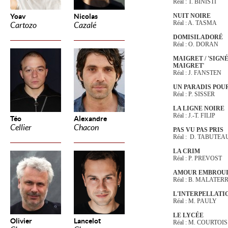
Réal : T. BINISTI
Yoav
Nicolas
NUIT NOIRE
Réal : A. TASMA
Cartozo
Cazalé
DOMISILADORÉ
Réal : O. DORAN
MAIGRET / 'SIGNÉ
MAIGRET
'
Réal : J. FANSTEN
UN PARADIS POU
Réal : P. SISSER
LA LIGNE NOIRE
Réal : J.-T. FILIP
Téo
Alexandre
Cellier
Chacon
PAS VU PAS PRIS
Réal : D. TABUTEA
LA CRIM
Réal : P. PREVOST
AMOUR EMBROUI
Réal : B. MALATER
L'INTERPELLATI
Réal : M. PAULY
LE LYCÉE
Olivier
Lancelot
Réal : M. COURTOIS