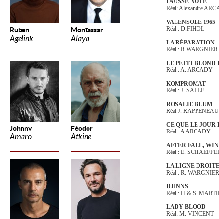
FAUSSE NOTE
Réal: Alexandre AR
VALENSOLE 1965
Réal : D.FIHOL
Ruben
Montassar
Agelink
Alaya
LA RÉPARATION
Réal : R WARGNIER
LE PETIT BLOND 
Réal : A. ARCADY
KOMPROMAT
Réal : J. SALLE
ROSALIE BLUM
Réal J. RAPPENEAU
CE QUE LE JOUR 
Johnny
Féodor
Réal : A ARCADY
Amaro
Atkine
AFTER FALL, WI
Réal : E. SCHAEFFE
LA LIGNE DROIT
Réal : R. WARGNIER
DJINNS
Réal : H.& S. MART
LADY BLOOD
Réal: M. VINCENT