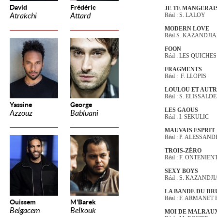
David
Frédéric
JE TE MANGERAI
Atrakchi
Attard
Réal : S. LALOY
MODERN LOVE
Réal S. KAZANDJI
FOON
Réal : LES QUICHES
FRAGMENTS
Réal : F. LLOPIS
LOULOU ET AUTR
Réal : S. ELISSALDE
Yassine
George
LES GAOUS
Azzouz
Babluani
Réal : I. SEKULIC
MAUVAIS ESPRIT
Réal : P. ALESSAND
TROIS-ZÉRO
Réal : F. ONTENIEN
SEXY BOYS
Réal : S. KAZANDJ
LA BANDE DU D
Réal : F. ARMANET
Ouissem
M'Barek
Belgacem
Belkouk
MOI DE MALRAU