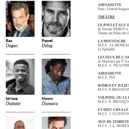
AIRNADETTE
Paris, Festival Avigno
THÉÂTRE
LE POULET AUX 
de Nicolas NEBOT e
Théatre du Palais des 
Raz
Pawel
LA MOUSTACHE
Degan
Delag
M.E.S : J-L.MOREA
Le Splendid
LES FEUX DE L'
de Marivaux par P. Ga
M.E.S : C. PILAST
AIRNADETTE
M.E.S : PEF
ROMEO ET JULIE
M.E.S: N.BRIANCO
VOLPONE, OU LE
Idrissa
Noom
M.E.S: N. BRIANÇ
Diabaté
Diawara
ET DIEU CREA L
M.E.S : J. CLAVAUD
AVIS DE TEMPET
M.E.S : J.-L. MORE