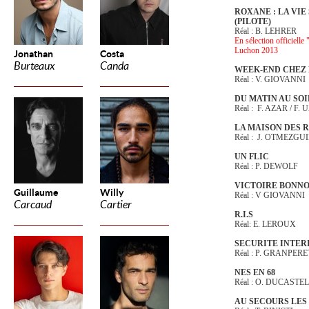
ROXANE : LA VIE
(PILOTE)
Réal : B. LEHRER
En sélection officiell
Luchon 2013
Jonathan
Costa
Burteaux
Canda
WEEK-END CHEZ 
Réal : V. GIOVANNI
DU MATIN AU SOIR
Réal : F. AZAR / F.
LA MAISON DES 
Réal : J. OTMEZGU
UN FLIC
Réal : P. DEWOLF
VICTOIRE BONN
Guillaume
Willy
Réal : V GIOVANNI
Carcaud
Cartier
R.I.S
Réal: E. LEROUX
SECURITE INTERI
Réal : P. GRANPERE
NES EN 68
Réal : O. DUCASTE
AU SECOURS LES