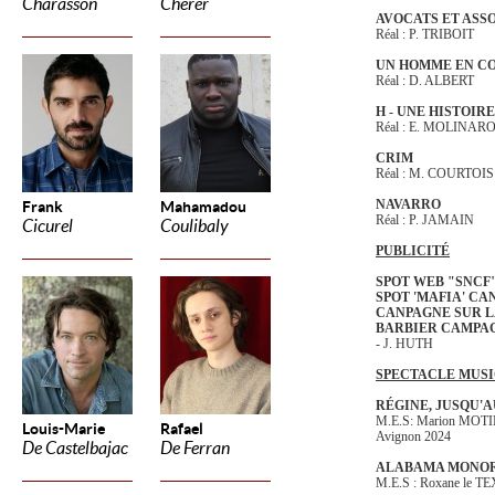
Charasson
Cherer
AVOCATS ET ASS
Réal : P. TRIBOIT
UN HOMME EN C
Réal : D. ALBERT
H - UNE HISTOIR
Réal : E. MOLINAR
CRIM
Réal : M. COURTOIS
NAVARRO
Frank
Mahamadou
Réal : P. JAMAIN
Cicurel
Coulibaly
PUBLICITÉ
SPOT WEB "SNCF
SPOT 'MAFIA' CA
CANPAGNE SUR L
BARBIER CAMPAG
- J. HUTH
SPECTACLE MUS
RÉGINE, JUSQU'A
M.E.S: Marion MOT
Louis-Marie
Rafael
Avignon 2024
De Castelbajac
De Ferran
ALABAMA MONO
M.E.S : Roxane le T