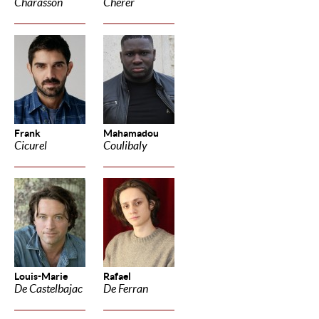
Charasson
Cherer
Frank
Mahamadou
Cicurel
Coulibaly
Louis-Marie
Rafael
De Castelbajac
De Ferran