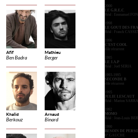
2000
LE G.R.E.C
.
Réal : Emmanuel F
1998
LE GOUT DES FRA
Réal : Franck CASSE
1996
C'EST COOL
rôle récurrent
Afif
Mathieu
Ben Badra
Berger
1995
LE J.A.P
Réal : Joël SERIA
1993-1995
SECONDE B
rôle récurrent
1995
JULIE LESCAUT
Réal : Marion SARR
1992
MOMO
Khalid
Arnaud
Réal : Jean-Louis B
Berkouz
Binard
1990
BESOIN DE PERS
6° GAUCHE