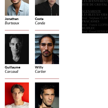
LES AVENTURES 
BITE DE CRISTAL
SCENARISTE
LES BLEUXS S3E6
Réal : Stéphane CLA
Jonathan
Costa
FRACASSES
Burteaux
Canda
Réal : Franck LLOPIS
RUIFLEC
Réal : Fouad BEN
Guillaume
Willy
Carcaud
Cartier