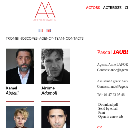
ACTORS
ACTRESSES
C
TROMBINOSCOPES
AGENCY
TEAM
CONTACTS
Pascal
JAUB
Agents:
Anne LAFOR
Contacts:
anne@agenta
Assistant Agents:
Aude
Contacts:
aude@agenta
Kamel
Jérôme
Abdelli
Adamoli
Tél : 01 47 23 05 46
Download pdf
Send by email
Print
Open in a new tab
CV