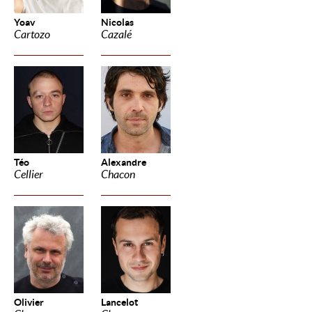
Yoav
Nicolas
Cartozo
Cazalé
Téo
Alexandre
Cellier
Chacon
Olivier
Lancelot