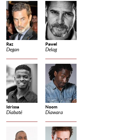
Raz
Pawel
Degan
Delag
Idrissa
Noom
Diabaté
Diawara