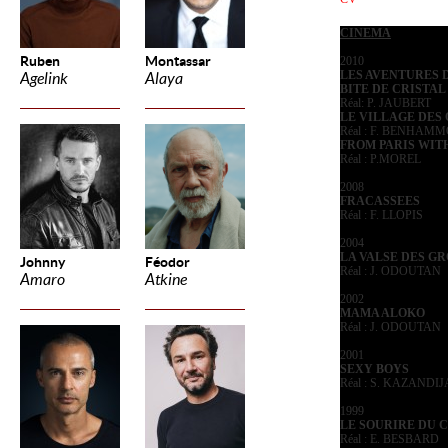
CINEMA
Ruben
Montassar
2010
LES AVENTURES 
Agelink
Alaya
BITE DE CRISTAL
Réal: P. JAUBERT
LE VILLAGE DES
Réal : F. BENHAM
FROM PARIS WIT
Réal : P.MOREL
2008
FRACASSEES
Réal : F. LLOPIS
2004
LA VALSE DES G
Johnny
Féodor
Réal : J. ODOUTAN
Amaro
Atkine
2002
MAMA ALOKO
Réal : J. ODOUTAN
2001
SEXY BOYS
Réal : S. KAZANDI
1999
LE SOURIRE DU 
Réal : E. BESBARD