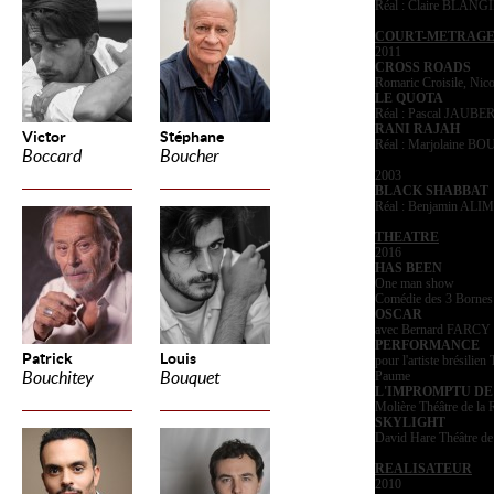
Réal : Claire BLANG
COURT-METRAG
2011
CROSS ROADS
Romaric Croisile, Nico
LE QUOTA
Réal : Pascal JAUBE
RANI RAJAH
Victor
Stéphane
Réal : Marjolaine B
Boccard
Boucher
2003
BLACK SHABBAT
Réal : Benjamin ALIM
THEATRE
2016
HAS BEEN
One man show
Comédie des 3 Bornes
OSCAR
avec Bernard FARCY
PERFORMANCE
Patrick
Louis
pour l'artiste brésilie
Bouchitey
Bouquet
Paume
L'IMPROMPTU DE
Molière Théâtre de la 
SKYLIGHT
David Hare Théâtre de 
REALISATEUR
2010