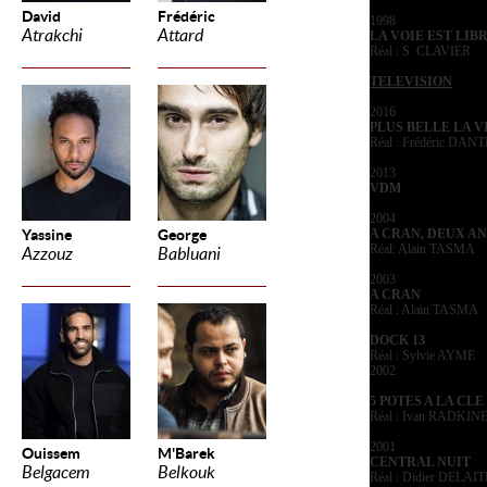
David
Frédéric
1998
Atrakchi
Attard
LA VOIE EST LIB
Réal : S. CLAVIER
TELEVISION
2016
PLUS BELLE LA V
Réal : Frédéric DAN
2013
VDM
2004
Yassine
George
A CRAN, DEUX AN
Réal: Alain TASMA
Azzouz
Babluani
2003
A CRAN
Réal : Alain TASMA
DOCK 13
Réal : Sylvie AYME
2002
5 POTES A LA CLE
Réal : Ivan RADKIN
2001
Ouissem
M'Barek
CENTRAL NUIT
Belgacem
Belkouk
Réal : Didier DELAI