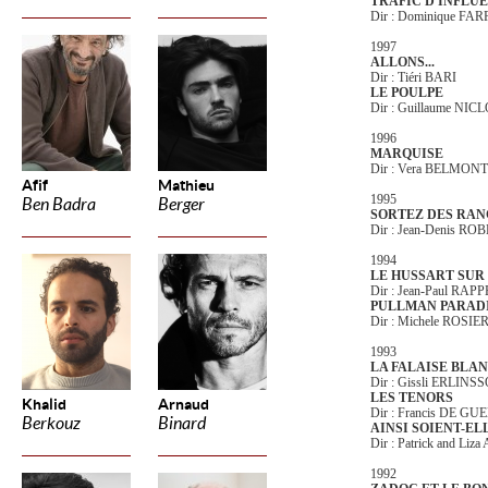
TRAFIC D'INFLU
Dir : Dominique FA
1997
ALLONS...
Dir : Tiéri BARI
LE POULPE
Dir : Guillaume NI
1996
MARQUISE
Dir : Vera BELMONT
Afif
Mathieu
1995
Ben Badra
Berger
SORTEZ DES RAN
Dir : Jean-Denis RO
1994
LE HUSSART SUR 
Dir : Jean-Paul RA
PULLMAN PARAD
Dir : Michele ROSIE
1993
LA FALAISE BLA
Dir : Gissli ERLINS
LES TENORS
Khalid
Arnaud
Dir : Francis DE GU
Berkouz
Binard
AINSI SOIENT-EL
Dir : Patrick and L
1992