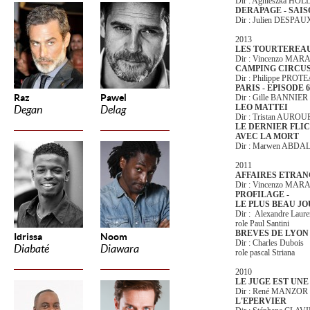
Dir : Agnieszka H
DERAPAGE - SAIS
Dir : Julien DESPAU
2013
LES TOURTEREA
Dir : Vincenzo MA
CAMPING CIRCU
Dir : Philippe PROT
PARIS - EPISODE 6
Raz
Pawel
Dir : Gille BANNIER
LEO MATTEI
Degan
Delag
Dir : Tristan AUROU
LE DERNIER FLIC 
AVEC LA MORT
Dir : Marwen ABD
2011
AFFAIRES ETRAN
Dir : Vincenzo MA
PROFILAGE -
LE PLUS BEAU JO
Dir : Alexandre Laure
role Paul Santini
BREVES DE LYON
Idrissa
Noom
Dir : Charles Dubois
Diabaté
Diawara
role pascal Striana
2010
LE JUGE EST UN
Dir : René MANZOR
L'EPERVIER