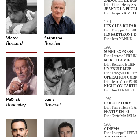
ZADOC ET LE BO
Dir : Pierre-Henry S
JEANNE LA PUCE
Dir : Jacques RIVET
1991
LES CLES DU PAR
Dir : Philippe DE B
ILS PARTIRONT D
Victor
Stéphane
Dir : Jean YANNE
Boccard
Boucher
1990
SUSHI EXPRESS
Dir : Laurent PERRIN
MERCI LA VIE
Dir : Bertrand BLIER
UN FRUIT MUR
Dir : François DUP
OPERATION COR
Dir : Jean-Marie POI
NIGHT ON EARTH
Dir : Jim JARMUSH
1989
Patrick
Louis
L'OEUF STORY
Bouchitey
Bouquet
Dir : Pierre-Henry S
PENTIMENTO
Dir : Tonie MARSH
1988
CINEMA
Dir : Philippe LEFE