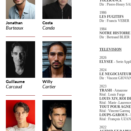
TOLERANCE
Dir : Pierre-Henry S
1986
LES FUGITIFS
Dir : Francis VEBER
Jonathan
Costa
Burteaux
Canda
1984
NOTRE HISTOIRE
Dir : Bertrand BLIER
TELEVISION
2026
ELYSEE
- Serie App
2024
LE NEGOCIATEU
Dir : Vincent GIOV
Guillaume
Willy
Carcaud
Cartier
2023
TRASH
- Amazone
Réal : Louis Farge
LOUIS XIV, ROI 
Réal : Marie -Laure
TOUT POUR AGNE
Réal : Vincent Garenq
LOUPS-GAROUS
- 
Réal : François UZAN
2022