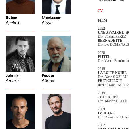
CV
Ruben
Montassar
FILM
Agelink
Alaya
2022
UNE AFFAIRE D 
Dir: Vincent PEREZ
BERNADETTE
Dir: Léa DOMENAC
2020
EIFFEL
Dir: Martin Bourboul
2019
LA BOITE NOIRE
Johnny
Féodor
Dir : Yann GOZLAN
Amaro
Atkine
FRENCH EXIT
Réal : Azazel JACOB
2015
TROPIQUES
Dir : Marion DEFER
2009
IMOGENE
Dir : Alexandre CH
2007