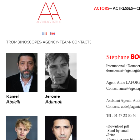
ACTORS
ACTRESSES
C
TROMBINOSCOPES
AGENCY
TEAM
CONTACTS
Stéphane
BO
International : Dona
donatienne@agentagita
Agent:
Anne LAFOR
Contact:
anne@agentag
Kamel
Jérôme
Assistant Agents:
Aude
Abdelli
Adamoli
Contacts:
aude@agenta
Tél : 01 47 23 05 46
Download pdf
Send by email
Print
Open in a new tab