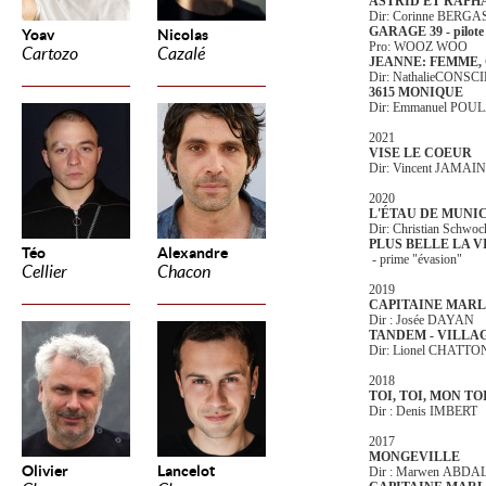
ASTRID ET RAPH
Dir: Corinne BERGA
GARAGE 39 - pilote
Yoav
Nicolas
Pro: WOOZ WOO
Cartozo
Cazalé
JEANNE: FEMME,
Dir: NathalieCONS
3615 MONIQUE
Dir: Emmanuel PO
2021
VISE LE COEUR
Dir: Vincent JAMAIN
2020
L'ÉTAU DE MUNI
Dir: Christian Schwo
PLUS BELLE LA V
Téo
Alexandre
- prime "évasion"
Cellier
Chacon
2019
CAPITAINE MAR
Dir : Josée DAYAN
TANDEM - VILLA
Dir: Lionel CHATTO
2018
TOI, TOI, MON TO
Dir : Denis IMBERT
2017
MONGEVILLE
Olivier
Lancelot
Dir : Marwen ABD