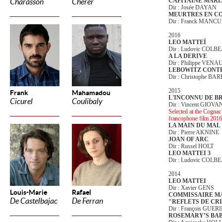
CAPITAINE MAR
Charasson
Cherer
Dir : Josée DAYAN
MEURTRES EN C
Dir : Franck MANC
2016
LEO MATTEÏ
Dir : Ludovic COLB
A LA DERIVE
Dir : Philippe VENA
LEBOWITZ CONT
Dir : Christophe B
2015
Frank
Mahamadou
L'INCONNU DE B
Cicurel
Coulibaly
Dir : Vincent GIOVA
Selected at the Cognac 
francophone film 201
LA MAIN DU MAL
Dir : Pierre AKNINE
JOAN OF ARC
Dir : Russel HOLT
LEO MATTEI 3
Dir : Ludovic COL
2014
LEO MATTEI
Dir : Xavier GENS
Louis-Marie
Rafael
COMMISSAIRE MA
De Castelbajac
De Ferran
"REFLETS DE CR
Dir : François GUER
ROSEMARY’S BA