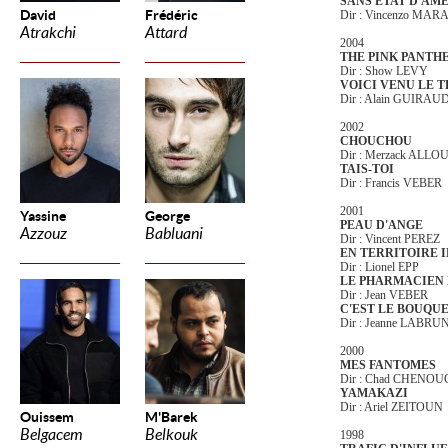
SANS ETAT D'AM
David
Frédéric
Dir : Vincenzo MA
Atrakchi
Attard
2004
THE PINK PANTH
Dir : Show LEVY
VOICI VENU LE 
Dir : Alain GUIRAU
2002
CHOUCHOU
Dir : Merzack ALL
TAIS-TOI
Dir : Francis VEBER
2001
Yassine
George
PEAU D'ANGE
Azzouz
Babluani
Dir : Vincent PEREZ
EN TERRITOIRE 
Dir : Lionel EPP
LE PHARMACIEN
Dir : Jean VEBER
C'EST LE BOUQU
Dir : Jeanne LABRU
2000
MES FANTOMES
Dir : Chad CHENO
YAMAKAZI
Dir : Ariel ZEITOUN
Ouissem
M'Barek
Belgacem
Belkouk
1998