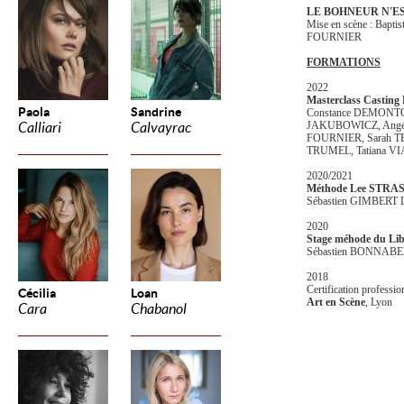
LE BOHNEUR N'E
Mise en scène : Bap
FOURNIER
FORMATIONS
2022
Masterclass Castin
Paola
Sandrine
Constance DEMONT
JAKUBOWICZ, Angéli
Calliari
Calvayrac
FOURNIER, Sarah TE
TRUMEL, Tatiana V
2020/2021
Méthode Lee STR
Sébastien GIMBERT 
2020
Stage méhode du Lib
Sébastien BONNABE
2018
Certification professi
Cécilia
Loan
Art en Scène
, Lyon
Cara
Chabanol