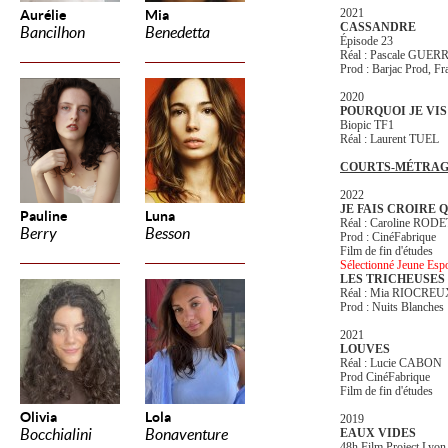
2021
Aurélie
Mia
CASSANDRE
Bancilhon
Benedetta
Épisode 23
Réal : Pascale GUER
Prod : Barjac Prod, Fr
2020
POURQUOI JE VIS
Biopic TF1
Réal : Laurent TUEL
COURTS-MÉTRAG
2022
JE FAIS CROIRE Q
Pauline
Luna
Réal : Caroline RODE
Berry
Besson
Prod : CinéFabrique
Film de fin d'études
Sélectionné Jeune Espo
LES TRICHEUSES
Réal : Mia RIOCRE
Prod : Nuits Blanches
2021
LOUVES
Réal : Lucie CABON
Prod CinéFabrique
Film de fin d'études
Olivia
Lola
2019
Bocchialini
Bonaventure
EAUX VIDES
48h Film Project Lyon