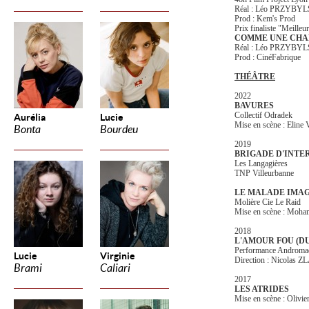
Réal : Léo PRZYBYL
Prod : Kem's Prod
Prix finaliste "Meilleur
COMME UNE CHA
Réal : Léo PRZYBYL
Prod : CinéFabrique
THÉÂTRE
2022
BAVURES
Collectif Odradek
Aurélia
Lucie
Mise en scène : Elin
Bonta
Bourdeu
2019
BRIGADE D'INTE
Les Langagières
TNP Villeurbanne
LE MALADE IMA
Molière Cie Le Raid
Mise en scène : Mo
2018
L'AMOUR FOU (D
Performance Androma
Lucie
Virginie
Direction : Nicolas 
Brami
Caliari
2017
LES ATRIDES
Mise en scène : Oliv