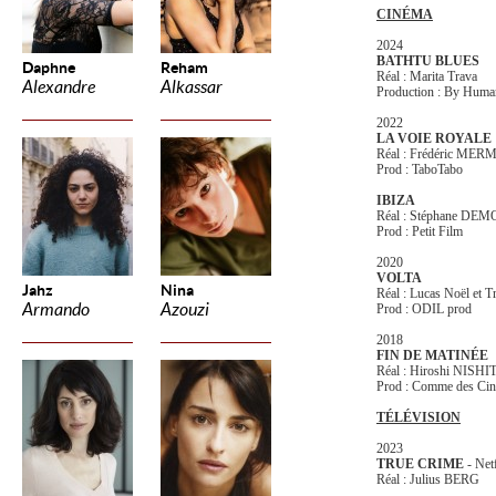
CINÉMA
2024
BATHTU BLUES
Daphne
Reham
Réal : Marita Trava
Alexandre
Alkassar
Production : By Huma
2022
LA VOIE ROYALE
Réal : Frédéric M
Prod : TaboTabo
IBIZA
Réal : Stéphane DE
Prod : Petit Film
2020
VOLTA
Jahz
Nina
Réal : Lucas Noël et T
Armando
Azouzi
Prod : ODIL prod
2018
FIN DE MATINÉE
Réal : Hiroshi NISH
Prod : Comme des Ci
TÉLÉVISION
2023
TRUE CRIME
- Net
Réal : Julius BERG