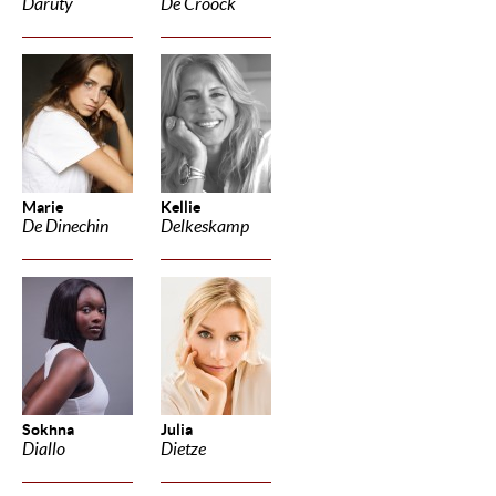
Daruty
De Croock
Marie
Kellie
De Dinechin
Delkeskamp
Sokhna
Julia
Diallo
Dietze