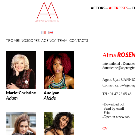
ACTORS
ACTRESSES
C
TROMBINOSCOPES
AGENCY
TEAM
CONTACTS
Alma
ROSEN
international : Dona
donatienne@agentagita
Agent:
Cyril CANNI
Contact:
cyril@agentag
Marie-Christine
Audjyan
Tél : 01 47 23 05 46
Adam
Alcide
Download pdf
Send by email
Print
Open in a new tab
CV