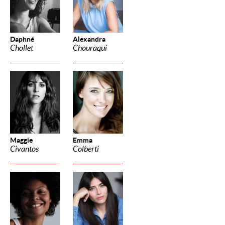
Daphné
Alexandra
Chollet
Chouraqui
Maggie
Emma
Civantos
Colberti