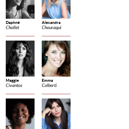
Daphné
Alexandra
Chollet
Chouraqui
Maggie
Emma
Civantos
Colberti