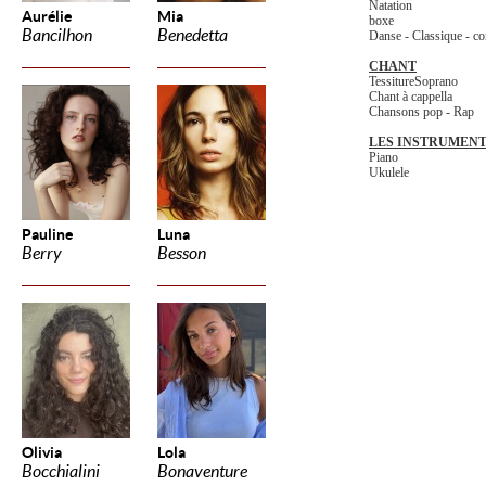
Natation
Aurélie
Mia
boxe
Bancilhon
Benedetta
Danse - Classique - co
CHANT
TessitureSoprano
Chant à cappella
Chansons pop - Rap
LES INSTRUMEN
Piano
Ukulele
Pauline
Luna
Berry
Besson
Olivia
Lola
Bocchialini
Bonaventure