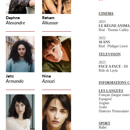
CINEMA
Daphne
Reham
2023
Alexandre
Alkassar
LE RÈGNE ANIMA
Réal : Thomas Cailley
2022
16 ANS
Réal : Philippe Lioret
TELEVISION
2025
FACE A FACE - S3
Rôle de Layla
Jahz
Nina
Armando
Azouzi
INFORMATIONS 
LES LANGUES
Français (langue mater
Espagnol
Anglais
Arabe
Dialectes Péninsulair
SPORT
Ballet