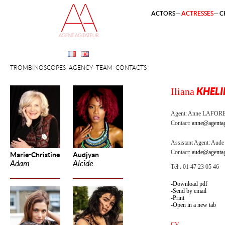
ACTORS
ACTRESSES
C
TROMBINOSCOPES
AGENCY
TEAM
CONTACTS
Iliana
KHELI
Agent:
Anne LAFOR
Contact:
anne@agentag
Assistant Agent:
Aude 
Contact:
aude@agentag
Marie-Christine
Audjyan
Adam
Alcide
Tél : 01 47 23 05 46
Download pdf
Send by email
Print
Open in a new tab
CV