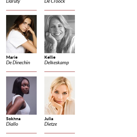
Daruty
De Croock
Marie
Kellie
De Dinechin
Delkeskamp
Sokhna
Julia
Diallo
Dietze