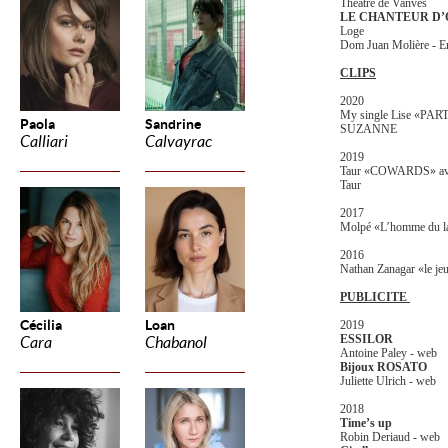
Théâtre de Vanves
LE CHANTEUR D’O
Loge
Dom Juan Molière - 
CLIPS
2020
My single Lise «PA
Paola
Sandrine
SUZANNE
Calliari
Calvayrac
2019
Taur «COWARDS» avec
Taur
2017
Molpé «L’homme du lac
2016
Nathan Zanagar «le jeu
PUBLICITE
Cécilia
Loan
2019
ESSILOR
Cara
Chabanol
Antoine Paley - web
Bijoux ROSATO
Juliette Ulrich - web
2018
Time’s up
Robin Deriaud - web