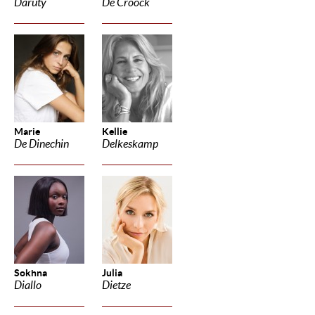
Daruty
De Croock
Marie
Kellie
De Dinechin
Delkeskamp
Sokhna
Julia
Diallo
Dietze