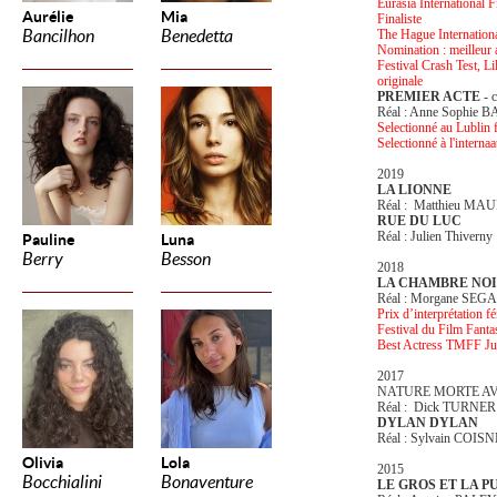
Eurasia International 
Aurélie
Mia
Finaliste
Bancilhon
Benedetta
The Hague Internationa
Nomination : meilleur 
Festival Crash Test, Li
originale
PREMIER ACTE
- 
Réal : Anne Sophie 
Selectionné au Lublin 
Selectionné à l'intern
2019
LA LIONNE
Réal : Matthieu MA
RUE DU LUC
Réal : Julien Thiverny
Pauline
Luna
Berry
Besson
2018
LA CHAMBRE NO
Réal : Morgane SEG
Prix d’interprétation f
Festival du Film Fant
Best Actress TMFF Ju
2017
NATURE MORTE A
Réal : Dick TURNER
DYLAN DYLAN
Réal : Sylvain COISN
Olivia
Lola
2015
Bocchialini
Bonaventure
LE GROS ET LA P