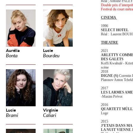
Réal ; Antoine PALEY
Double prix d’interpré
Festival du court mét
CINEMA
1996
SELECT HOTEL
Réal : Laurent BOU
THEATRE
Aurélia
Lucie
2021
ARLETTY COMME 
Bonta
Bourdeu
DES GALETS
Koffi Kwahulé - Kristi
scène
2018
DIGNE (S)
Corentin 
Platonov Anton Tchek
2017
LES LARMES AM
-Maxim Prévot
2016
QUARTETT MÜLL
Lucie
Virginie
Loge
Brami
Caliari
2015
J’ETAIS DANS MA
LA NUIT VIENNE
J