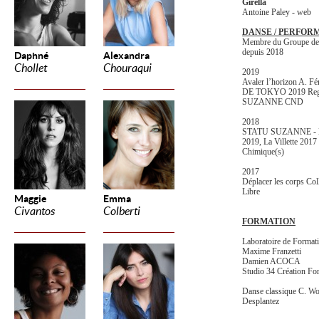
Girella
Antoine Paley - web
DANSE / PERFOR
Membre du Groupe d
depuis 2018
Daphné
Alexandra
Chollet
Chouraqui
2019
Avaler l’horizon A. 
DE TOKYO 2019 Regarde
SUZANNE CND
2018
STATU SUZANNE - Nui
2019, La Villette 2017 
Chimique(s)
2017
Déplacer les corps Col
Libre
Maggie
Emma
Civantos
Colberti
FORMATION
Laboratoire de Format
Maxime Franzetti
Damien ACOCA
Studio 34 Création Fo
Danse classique C. Wo
Desplantez