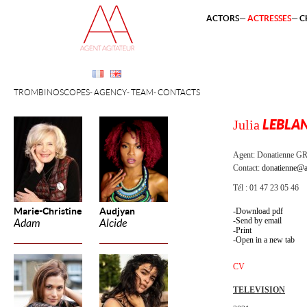
ACTORS
ACTRESSES
C
TROMBINOSCOPES
AGENCY
TEAM
CONTACTS
Julia
LEBLAN
Agent:
Donatienne 
Contact:
donatienne@a
Tél : 01 47 23 05 46
Marie-Christine
Audjyan
Download pdf
Send by email
Adam
Alcide
Print
Open in a new tab
CV
TELEVISION