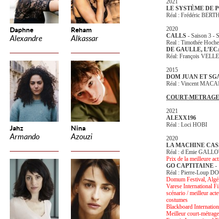
2021
LE SYSTÈME DE 
Réal : Frédéric BERT
2020
Daphne
Reham
CALLS
- Saison 3 - S
Alexandre
Alkassar
Real : Timothée Hoche
DE GAULLE, L’EC
Réal: François VEL
2015
DOM JUAN ET S
Réal : Vincent MAC
COURT-METRAG
2021
ALEXX196
Réal : Loci HOBI
Jahz
Nina
Armando
Azouzi
2020
LA MACHINE CAS
Réal : d Emie GALL
Prix de la meilleure ac
GO CAPTITAINE
- 
Réal : Pierre-Loup 
Domum Festival, Algéri
Varese International Fi
scénario / meilleur act
costumes
Blackboard Internation
Meilleur court-métrage