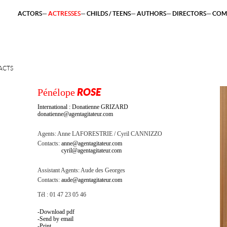
ACTORS
ACTRESSES
CHILDS / TEENS
AUTHORS
DIRECTORS
COM
ACTS
Pénélope
ROSE
International : Donatienne GRIZARD
donatienne@agentagitateur.com
Agents:
Anne LAFORESTRIE
Cyril CANNIZZO
Contacts:
anne@agentagitateur.com
cyril@agentagitateur.com
Assistant Agents:
Aude des Georges
Contacts:
aude@agentagitateur.com
Tél : 01 47 23 05 46
Download pdf
Send by email
Print