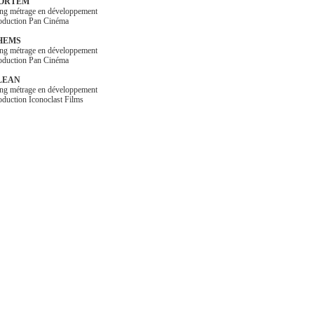
ORTEM
ng métrage en développement
oduction Pan Cinéma
HEMS
ng métrage en développement
oduction Pan Cinéma
LEAN
ng métrage en développement
oduction Iconoclast Films