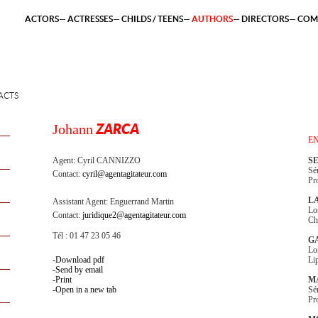
ACTORS
ACTRESSES
CHILDS / TEENS
AUTHORS
DIRECTORS
COM
ACTS
Johann
ZARCA
E
Agent:
Cyril CANNIZZO
S
Sé
Contact:
cyril@agentagitateur.com
Pr
L
Assistant Agent:
Enguerrand Martin
Lo
Contact:
juridique2@agentagitateur.com
Ch
Tél : 01 47 23 05 46
G
Lo
Download pdf
Li
Send by email
Print
M
Open in a new tab
Sé
Pr