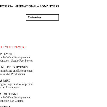
POSERS
INTERNATIONAL
ROMANCIERS
N DÉVELOPPEMENT
EPTEMBRE
rie 6×52' en développement
oduction : Studio Fact Stories
A NUIT DES HYENES
ng métrage en développement
i-Fou-Mi Productions
ASPARD
ng métrage en développement
psum Productions
ARMOTTANT
rie 6×52' en développement
oduction Pan Cinéma