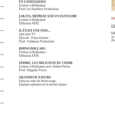
ET CONFESSIONS
Ecriture et Réalisation
Prod: Les Batelières Productions
LOLITA, MÉPRISE SUR UN FANTASME
E
Ecriture et Réalisation
Diffusion ARTE
C
IL ÉTAIT UNE FOIS...
L
mini série TV
en
Episode - Faute d'amour
Pr
Prod : Folamour Productions
RHINO DOLLARS
Ecriture et Réalisation
Diffusion ARTE
SÉRBIE, LES MILICIENS DU CRIME
Ecriture et Réalisation avec Jérôme Pierrat
Prod : Magnéto Presse
GRANDEUR NATURE
Eden au coeur du désert rouge
Élephant opération de la dernièe chance