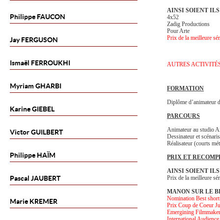
AINSI SOIENT ILS
Philippe
FAUCON
4x52
Zadig Productions
Pour Arte
Prix de la meilleure sé
Jay
FERGUSON
Ismaël
FERROUKHI
AUTRES ACTIVITÉ
Myriam
GHARBI
FORMATION
Diplôme d’animateur 
Karine
GIEBEL
PARCOURS
Animateur au studio 
Victor
GUILBERT
Dessinateur et scénari
Réalisateur (courts métr
Philippe
HAÏM
PRIX ET RECOMP
AINSI SOIENT ILS
Pascal
JAUBERT
Prix de la meilleure sé
MANON SUR LE B
Nomination Best short
Marie
KREMER
Prix Coup de Coeur Ju
Emergining Filmmake
International Audienc