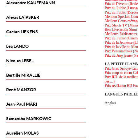
Alexandre
KAUFFMANN
Prix de l'Avenir (Ile d
Prix du Public (Limog
Prix du Public (Borde
Mention Spéciale Cour
Alexis
LAIPSKER
Meilleur Court-métrage
Prix Shorts TV (Mame
Best Live action Short
Gaetan
LIEKENS
Meilleurs Réalisateurs
Prix du Public (Ciném
Prix de la Jeunesse (Li
Léa
LANDO
Prix de la ville du Ma
Prix Beaumarchais (Na
Prix du Jury jeune (Na
Nicolas
LEBEL
LA PETITE FLAM
Prix Gras Savoye Can
Prix coup de coeur C
Bertille
MIRALLIÉ
Prix RTL de la meilleu
pas…)
Prix révélation BD Fn
René
MANZOR
LANGUES PARLE
Anglais
Jean-Paul
MARI
Samantha
MARKOWIC
Aurélien
MOLAS