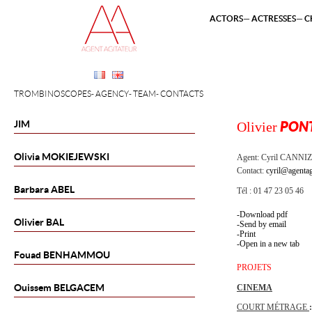
ACTORS
ACTRESSES
C
TROMBINOSCOPES
AGENCY
TEAM
CONTACTS
JIM
Olivier
PON
Olivia
MOKIEJEWSKI
Agent:
Cyril CANNI
Contact:
cyril@agentag
Barbara
ABEL
Tél : 01 47 23 05 46
Download pdf
Olivier
BAL
Send by email
Print
Open in a new tab
Fouad
BENHAMMOU
PROJETS
Ouissem
BELGACEM
CINEMA
COURT MÉTRAGE
: