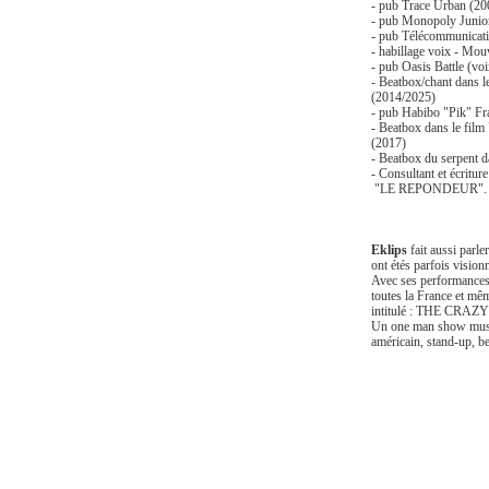
- pub Trace Urban (20
- pub Monopoly Junio
- pub Télécommunicat
- habillage voix - Mou
- pub Oasis Battle (vo
- Beatbox/chant dans l
(2014/2025)
- pub Habibo "Pik" Fr
- Beatbox dans le film
(2017)
- Beatbox du serpent 
- Consultant et écritur
"LE REPONDEUR".
Eklips
fait aussi parle
ont étés parfois visio
Avec ses performances
toutes la France et mê
intitulé : THE CRA
Un one man show musica
américain, stand-up, 