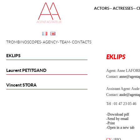
ACTORS
ACTRESSES
C
TROMBINOSCOPES
AGENCY
TEAM
CONTACTS
EKLIPS
EKLIPS
Laurent
PETITGAND
Agent:
Anne LAFOR
Contact:
anne@agentag
Vincent
STORA
Assistant Agent:
Aude 
Contact:
aude@agentag
Tél : 01 47 23 05 46
Download pdf
Send by email
Print
Open in a new tab
CV
/
BIO