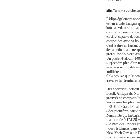
http://www.youtube.
Eklips
également appe
est un artiste français
boite à rythmes humaine
comme personne cet art
en effet capable de re
composées avec sa bouc
c’est-à-dire en faisant 
de sa petite machine ap
prend une nouvelle amp
Un projet d’album 100 
surprendre plus d’un 
avec son incroyable éne
indifférent !
Cela prouve que le bea
traversé les frontières 
Des spectacles partou
Brésil, Afrique du Nor
prouvés sa compatibilit
Ses scènes les plus ma
- RUE au Grand Palais
- des premières partie 
Zénith, Bercy, La Ciga
- la tournée NTM 200
- le Parc des Princes e
- des résidences dans
New York City ou le 
- la tournée européenn