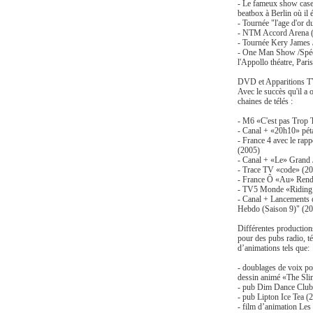
- Le fameux show cas
beatbox à Berlin où il é
- Tournée "l'age d'or d
- NTM Accord Arena (
- Tournée Kery James 
- One Man Show /Spéct
l'Appollo théatre, Paris
DVD et Apparitions T
Avec le succès qu'il a 
chaines de télés :
- M6 «C'est pas Trop 
- Canal + «20h10» pét
- France 4 avec le rap
(2005)
- Canal + «Le» Grand 
- Trace TV «code» (2
- France Ô «Au» Rend
- TV5 Monde «Riding
- Canal + Lancements 
Hebdo (Saison 9)" (2
Différentes productions
pour des pubs radio, t
d’animations tels que:
- doublages de voix po
dessin animé
«The Sli
- pub Dim Dance Club
- pub Lipton Ice Tea (
- film d’animation Les