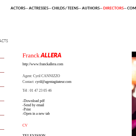
ACTORS
ACTRESSES
CHILDS / TEENS
AUTHORS
DIRECTORS
COM
ACTS
Franck
ALLERA
http://www.franckallera.com
Agent:
Cyril CANNIZZO
Contact:
cyril@agentagitateur.com
Tél : 01 47 23 05 46
Download pdf
Send by email
Print
Open in a new tab
CV
TELEVISION