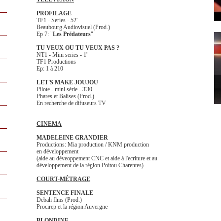
PROFILAGE
TF1 - Series - 52'
Beaubourg Audiovisuel (Prod.)
Ep 7: "
Les Prédateurs
"
TU VEUX OU TU VEUX PAS ?
NT1 - Mini series - 1'
TF1 Productions
Ep: 1 à 210
LET'S MAKE JOUJOU
Pilote - mini série - 3'30
Phares et Balises (Prod.)
En recherche de difuseurs TV
CINEMA
MADELEINE GRANDIER
Productions: Mia production / KNM production
en développement
(aide au déveoppement CNC et aide à l'ecriture et au
développement de la région Poitou Charentes)
COURT-MÉTRAGE
SENTENCE FINALE
Debah flms (Prod.)
Procirep et la région Auvergne
BLONDINE