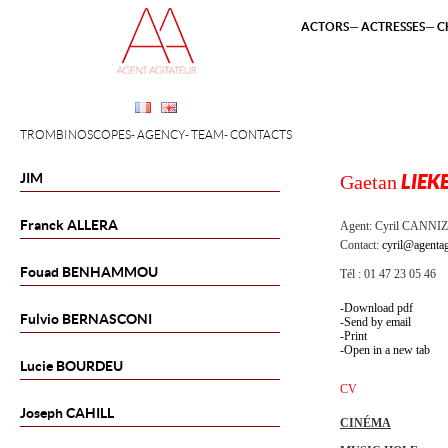
ACTORS
ACTRESSES
C
TROMBINOSCOPES
AGENCY
TEAM
CONTACTS
JIM
Gaetan
LIEK
Franck
ALLERA
Agent:
Cyril CANNI
Contact:
cyril@agentag
Fouad
BENHAMMOU
Tél : 01 47 23 05 46
Download pdf
Fulvio
BERNASCONI
Send by email
Print
Open in a new tab
Lucie
BOURDEU
CV
Joseph
CAHILL
CINÉMA