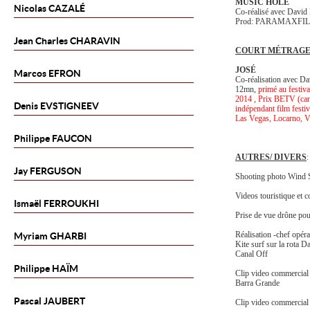
MUSIC HOLE
Nicolas
CAZALÉ
Co-réalisé avec Davi
Prod: PARAMAXFI
Jean Charles
CHARAVIN
COURT MÉTRAG
JOSÉ
Marcos
EFRON
Co-réalisation avec D
12mn,
primé au festiv
2014 , Prix BETV (cana
Denis
EVSTIGNEEV
indépendant film fest
Las Vegas, Locarno, V
Philippe
FAUCON
AUTRES/ DIVERS
:
Jay
FERGUSON
Shooting photo Wind S
Videos touristique et 
Ismaël
FERROUKHI
Prise de vue drône pou
Réalisation -chef opé
Myriam
GHARBI
Kite surf sur la rota 
Canal Off
Philippe
HAÏM
Clip video commercial p
Barra Grande
Pascal
JAUBERT
Clip video commercial