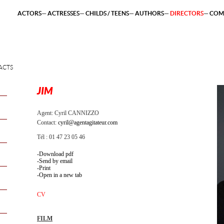
ACTORS
ACTRESSES
CHILDS / TEENS
AUTHORS
DIRECTORS
COM
ACTS
JIM
Agent:
Cyril CANNIZZO
Contact:
cyril@agentagitateur.com
Tél : 01 47 23 05 46
Download pdf
Send by email
Print
Open in a new tab
CV
FILM