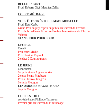
BELLE ENFANT
Prod: Roberta Gigi /Matthieu Zeller
COURT-MÉTRAGE
VOUS ÊTES TRÈS JOLIE MADEMOISELLE
Prod: Raul Carbo
Grand Prix du jury et prix du public au festival de Prémian
Prix de la meilleure fiction au Festival International du Film de
Vébron
10 ANS JOUR POUR JOUR
GEORGE
Canal+
Prix court-Médie
Prix Plonk et Replonk
2e place à Court toujours
LE JEUNE
Cinécinéma
1er prix vidéo- Aigues mortes
2e prix Penny Mirabeau
Prix au festival Image'In
1er prix Mougon
LES AMOURS MAGNIFIQUES
2e prix Mougon
CHIPIE ST JILL
co réalisé avec Phillippe Terrasson
Premier prix au festival du Futuroscope