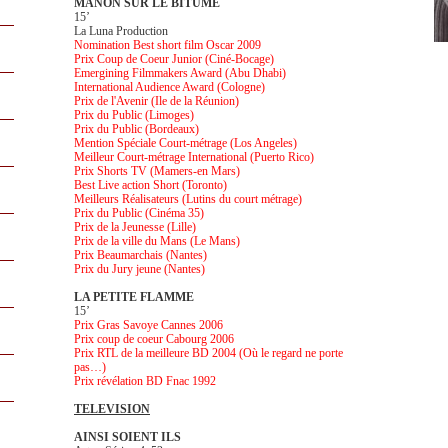
MANON SUR LE BITUME
15’
La Luna Production
Nomination Best short film Oscar 2009
Prix Coup de Coeur Junior (Ciné-Bocage)
Emergining Filmmakers Award (Abu Dhabi)
International Audience Award (Cologne)
Prix de l'Avenir (Ile de la Réunion)
Prix du Public (Limoges)
Prix du Public (Bordeaux)
Mention Spéciale Court-métrage (Los Angeles)
Meilleur Court-métrage International (Puerto Rico)
Prix Shorts TV (Mamers-en Mars)
Best Live action Short (Toronto)
Meilleurs Réalisateurs (Lutins du court métrage)
Prix du Public (Cinéma 35)
Prix de la Jeunesse (Lille)
Prix de la ville du Mans (Le Mans)
Prix Beaumarchais (Nantes)
Prix du Jury jeune (Nantes)
LA PETITE FLAMME
15’
Prix Gras Savoye Cannes 2006
Prix coup de coeur Cabourg 2006
Prix RTL de la meilleure BD 2004 (Où le regard ne porte
pas…)
Prix révélation BD Fnac 1992
TELEVISION
AINSI SOIENT ILS