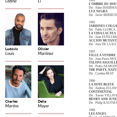
1993
Ledina
Li
L’OMBRE DU DOU
Dir : Aline ISSERM
LUZ NEGRA
Dir : Javier BERMU
1992
JARDINES COLG
Dir : Pablo LLORCA
LA VIDA LACTEA
Dir : Juan ESTELLR
ACCION MUTANT
Dir : Alex DE LA IG
Ludovic
Olivier
1991
Louis
Martinez
VILLE A VENDRE
Dir : Jean-Pierre M
TALONS AIGUILL
Dir : Pedro AlLMO
THE PARTY, NAT
Dir : Cynthia BEAT
1990
LA NOTE BLEUE
Dir : Andrzej ZULA
CONTINENTAL
Dir : Xavier VILLA
HENRY AND JUNE
Charles
Delia
Dir : Philip KAUF
Martins
Mayer
1989
LES ANGES