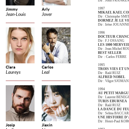
Dir : John FRANK
1997
Jimmy
Arly
MIKAEL KAEL CO
Jean-Louis
Jover
Dir : Christophe SMI
DORMEZ JE LE VE
Dir : Irène JOUANN
1996
DOCTEUR CHAN
Dir : F.J OSSANG
LES 1000 MERVEI
Dir : Jean-Michel R
BEST SELLER
Dir : Carlos FERRE
1995
Clara
Carlos
TROIS VIES ET U
Laureys
Leal
Dir : Raùl RUIZ
ALFRED NOBEL
Dir : Vilgot SJOMA
1994
AU PETIT MARG
Dir : Laurent BENEG
TURIS EBURNEA
Dir : Raùl RUIZ
LA DANCE DU FE
Dir : Selma BACCAR
UNE HISTOIRE D
Dir : Henri-Paul KO
Josip
Jiaxin