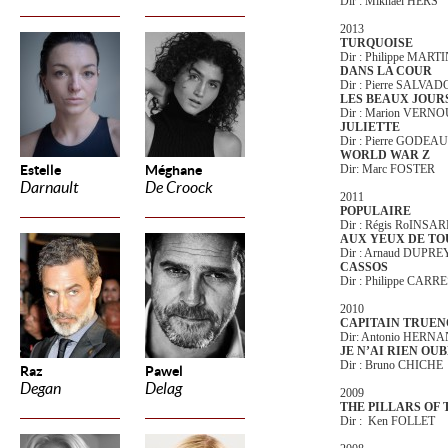
Dir : Mikhael HERS
2013
TURQUOISE
Dir : Philippe MART
DANS LA COUR
Dir : Pierre SALVAD
LES BEAUX JOUR
Dir : Marion VERN
JULIETTE
Dir : Pierre GODEAU
WORLD WAR Z
Estelle
Méghane
Dir: Marc FOSTER
Darnault
De Croock
2011
POPULAIRE
Dir : Régis RoINSA
AUX YEUX DE TO
Dir : Arnaud DUPREY
CASSOS
Dir : Philippe CARR
2010
CAPITAIN TRUEN
Dir: Antonio HERN
JE N’AI RIEN OUB
Dir : Bruno CHICHE
Raz
Pawel
Degan
Delag
2009
THE PILLARS OF 
Dir : Ken FOLLET