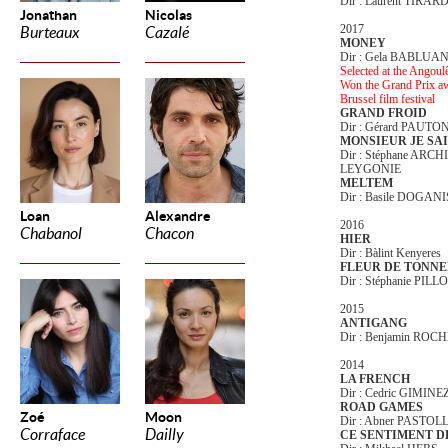
Dir : Laurent TIRAR
Jonathan
Nicolas
2017
Burteaux
Cazalé
MONEY
Dir : Gela BABLUAN
Selected at the Angoul
Won the Grand Prix awa
Brussel film festival
GRAND FROID
Dir : Gérard PAUTO
MONSIEUR JE SA
Dir : Stéphane ARC
LEYGONIE
MELTEM
Dir : Basile DOGAN
Loan
Alexandre
2016
Chabanol
Chacon
HIER
Dir : Bàlint Kenyeres
FLEUR DE TONN
Dir : Stéphanie P
2015
ANTIGANG
Dir : Benjamin ROC
2014
LA FRENCH
Dir : Cedric GIMINE
ROAD GAMES
Zoé
Moon
Dir : Abner PASTOL
Corraface
Dailly
CE SENTIMENT DE