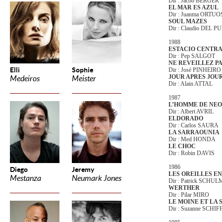
Dir : Jacob BERGER
EL MAR ES AZUL
Dir : Juanma ORTUO
SOUL MAZES
Dir : Claudio DEL 
1988
ESTACIO CENTR
Dir : Pep SALGOT
NE REVEILLEZ PA
Elli
Sophie
Dir : José PINHEIRO
JOUR APRES JOU
Medeiros
Meister
Dir : Alain ATTAL
1987
L’HOMME DE NE
Dir : Albert AVRIL
ELDORADO
Dir : Carlos SAURA
LA SARRAOUNIA
Dir : Med HONDA
LE CHOC
Dir : Robin DAVIS
1986
Diego
Jeremy
LES OREILLES E
Mestanza
Neumark Jones
Dir : Patrick SCH
WERTHER
Dir : Pilar MIRO
LE MOINE ET LA
Dir : Suzanne SCH