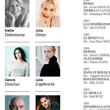
2008
PANDA
Dir : Kevin ABOSCH
TIERRA
DI SANGR
Dir : Dominique MA
2007
LA CONSPIRATIO
Dir : Seb JANIAK
Kellie
Julia
Delkeskamp
Dietze
2005
LE BENEV
OLE
Dir : Jean-Pierre M
2004
HYPNOS
Dir : David CARRE
ALEXANDER
Dir : Olivier STONE
2003
DANS LE ROUGE
Dir : Edgardo KO
ROUGH FOOTAGE
Cemre
Julie
Dir : Billy ZANE
Ebuzziya
Engelbrecht
2002
CE JOUR LA
Dir : Raùl RUIZ
2001
AFFAIRE(S) A SUI