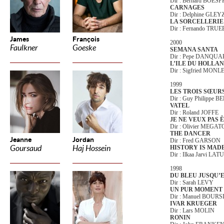
Dir : Bernard BOES
CARNAGES
Dir : Delphine GLEY
LA SORCELLERIE
Dir : Fernando TRU
James
François
2000
Faulkner
Goeske
SEMANA SANTA
Dir : Pepe DANQUA
L’ILE DU HOLLA
Dir : Sigfried MON
1999
LES TROIS SŒUR
Dir : Guy Philippe B
VATEL
Dir : Roland JOFFE
JE NE VEUX PAS 
Dir : Olivier MEGA
THE DANCER
Jeanne
Jordan
Dir : Fred GARSON
Goursaud
Haj Hossein
HISTORY IS MADE
Dir : Ilkaa Jarvi LAT
1998
DU BLEU JUSQU’
Dir : Sarah LEVY
UN PUR MOMENT 
Dir : Manuel BOUR
IVAR KRUEGER
Dir : Lars MOLIN
RONIN