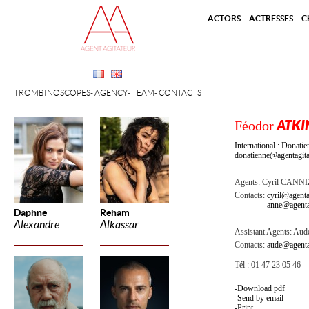
ACTORS
ACTRESSES
C
TROMBINOSCOPES
AGENCY
TEAM
CONTACTS
Féodor
ATKI
International : Dona
donatienne@agentagita
Agents:
Cyril CANN
Contacts:
cyril@agenta
anne@agenta
Daphne
Reham
Alexandre
Alkassar
Assistant Agents:
Aude
Contacts:
aude@agenta
Tél : 01 47 23 05 46
Download pdf
Send by email
Print