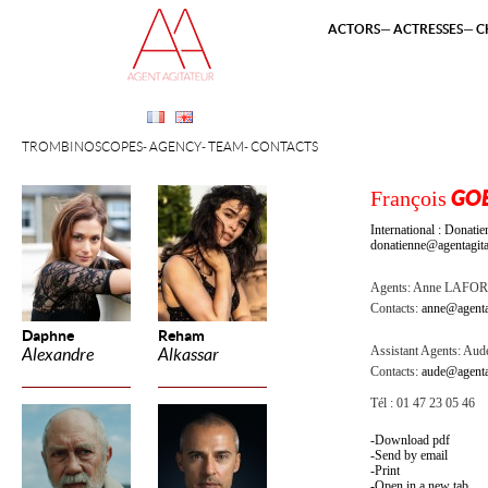
ACTORS
ACTRESSES
C
TROMBINOSCOPES
AGENCY
TEAM
CONTACTS
François
GOE
International : Dona
donatienne@agentagita
Agents:
Anne LAFOR
Contacts:
anne@agenta
Daphne
Reham
Assistant Agents:
Aude
Alexandre
Alkassar
Contacts:
aude@agenta
Tél : 01 47 23 05 46
Download pdf
Send by email
Print
Open in a new tab