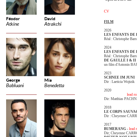
CV
Féodor
David
FILM
Atkine
Atrakchi
2026
LES ENFANTS DE 
Réal : Christophe Barra
2024
LES ENFANTS DE
Réal : Christophe Barra
DE GAULLE I & II
un film d'Antonin 
2023
SCHNEE IM JUNI
George
Mia
Dir : Laeticia Wojtzik
Babluani
Benedetta
2020
100 METER -
lead ro
Dir: Matthias PACH
2018
LE CORPS SAUVA
Dir : Cheyenne CAR
2017
BUMERANG -
lead r
Dir; Cheyenne CAR