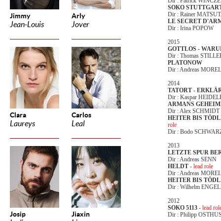
Dir : Patrick WINC
SOKO STUTTGAR
Dir : Rainer MATSU
Jimmy
Arly
LE SECRET D'AR
Jean-Louis
Jover
Dir : Irina POPOW
2015
GOTTLOS - WAR
Dir : Thomas STILLE
PLATONOW
Dir : Andreas MORE
2014
TATORT - ERKLÄ
Dir : Kaspar HEID
ARMANS GEHEIM
Dir : Alex SCHMIDT
Clara
Carlos
HEITER BIS TÖD
Laureys
Leal
role
Dir : Bodo SCHWAR
2013
LETZTE SPUR BE
Dir : Andreas SENN
HELDT
-
lead role
Dir : Andreas MORE
HEITER BIS TÖDL
Dir : Wilhelm ENG
2012
SOKO 5113
-
lead rol
Josip
Jiaxin
Dir : Philipp OSTHU