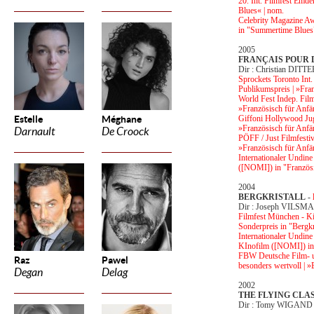
20. Int. Filmfest Emde
Blues« | nom.
Celebrity Magazine Awa
in "Summertime Blues
2005
FRANÇAIS POUR
Dir : Christian DITT
Sprockets Toronto Int. 
Publikumspreis | »Fran
World Fest Indep. Film
»Französisch für Anfä
Estelle
Méghane
Giffoni Hollywood Juge
»Französisch für Anfä
Darnault
De Croock
PÖFF / Just Filmfestiv
»Französisch für Anfä
Internationaler Undin
([NOMI]) in "Französi
2004
BERGKRISTALL
-
Dir : Joseph VILSM
Filmfest München - Ki
Sonderpreis in "Bergkr
Internationaler Undine
KInofilm ([NOMI]) in 
FBW Deutsche Film- u
Raz
Pawel
besonders wertvoll | »
Degan
Delag
2002
THE FLYING CL
Dir : Tomy WIGAND