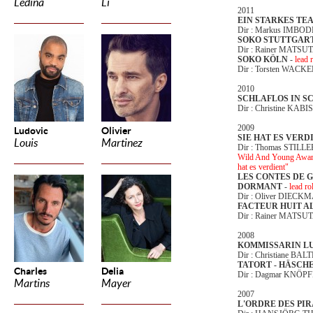
Ledina
Li
2011
EIN STARKES TE
Dir : Markus IMBO
SOKO STUTTGAR
Dir : Rainer MATSU
SOKO KÖLN
-
lead 
Dir : Torsten WACK
2010
SCHLAFLOS IN S
Dir : Christine KAB
2009
Ludovic
Olivier
SIE HAT ES VERD
Louis
Martinez
Dir : Thomas STILLE
Wild And Young Award
hat es verdient"
LES CONTES DE G
DORMANT
-
lead ro
Dir : Oliver DIEC
FACTEUR HUIT AL
Dir : Rainer MATSU
2008
KOMMISSARIN LU
Dir : Christiane B
TATORT - HÄSCH
Charles
Delia
Dir : Dagmar KNÖP
Martins
Mayer
2007
L'ORDRE DES PI