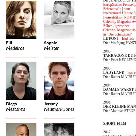
Dir : HANSJÖRG T
Europäischer Fernsehpr
Schatzinsel« | nom.
International Undine Aw
Fernsehfilm ([NOMI]) 
Celebrity Magazine Awa
Silber - gewonnen
Celebrity Magazine Awa
in "Die Schatzinsel"
LE PONT
-
lead role
Elli
Sophie
Dir : Wolfgang PAN
Medeiros
Meister
2006
TARRAGONE DU P
Dir : Peter KEGLEVI
2005
LADYLAND
-
lead r
Dir : Rainer MATSU
2004
DAMALS WARST D
Dir : Rainer MATSU
2001
Diego
Jeremy
DER KLEINE MA
Mestanza
Neumark Jones
Dir : Matthias STEU
SHORT-FILM
2017