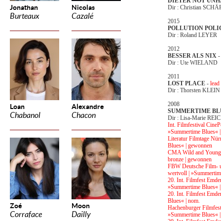
DIETER NOT UN
Jonathan
Nicolas
Dir : Christian SCH
Burteaux
Cazalé
2015
POLLUTION POLI
Dir : Roland LEYER
2012
BESSER ALS NIX
Dir : Ute WIELAND
2011
LOST PLACE
-
lead
Dir : Thorsten KLEIN
2008
Loan
Alexandre
SUMMERTIME BL
Chabanol
Chacon
Dir : Lisa-Marie REI
Int. Filmfestival CineP
»Summertime Blues« |
Literatur Filmtage Nür
Blues« | gewonnen
CMA Wild and Young Aw
bronze | gewonnen
FBW Deutsche Film- u
wertvoll | »Summertim
20. Int. Filmfest Emd
»Summertime Blues« |
20. Int. Filmfest Emd
Blues« | nom.
Zoé
Moon
Hachenburger Filmfest
Corraface
Dailly
»Summertime Blues« 