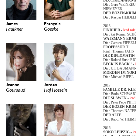
BLUTIGE ANFÄN
Dir : Gero WEINREU
NIEMEYER
DER BOZEN-KRIM
Dir : Kaspar HEID
James
François
2018
Faulkner
Goeske
FINDHER
-
lead role
Dir : kai Roman SC
WATZMANN ERMI
Dir : Carsten FIEBE
PROFESSOR T.
Réal : Thomas JAHN
DIE DIPLOMATIN 
Dir : Roland Suso R
BECK IS BACK !
-
Dir : Ulli BAUMAN
MORDEN IM NOR
Dir : Michael RIEBL
Jeanne
Jordan
2017
Goursaud
Haj Hossein
FAMILLE DR. KL
Dir : Bodo SCHWAR
DIE SLAWEN
-
lead
Dir : Peter Pepe PIPP
DER BOZEN-KRIM
Dir : Thorsten NÄTE
DER ALTE
Dir : Raoul W. HEI
2016
SOKO LEIPZIG
-
le