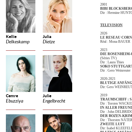
2001
BIBI BLOCKSBER
Dir : Hermine HU
TELEVISION
2026
Kellie
Julia
LE RESEAU CORN
Delkeskamp
Dietze
Réal : Mona BAUER
2023
DIE ROSENHEIM-
(Séries TV)
Dir : Laura Thies
SOKO STUTTGART
Dir : Gero Weinreuter
2020-2021
BLUTIGE ANFÄN
Dir: Gero WEINREUT
2019
Cemre
Julie
TRAUMSCHIFF : 
Ebuzziya
Engelbrecht
Dir : Torsten WACK
IN ALLER FREUN
Dir : John DELBRID
DER BOZEN-KRIM
Dir : Thorsten NÄTE
ZWEITE LUFT
Dir: Isabel KLEEFEL