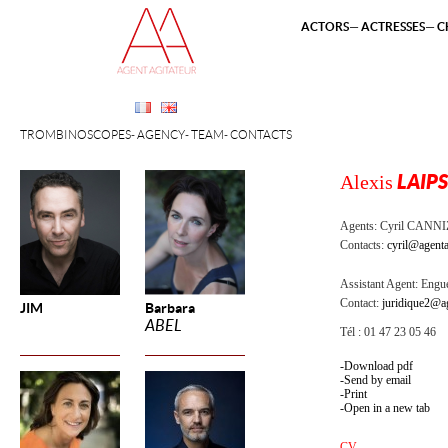
ACTORS
ACTRESSES
C
TROMBINOSCOPES
AGENCY
TEAM
CONTACTS
Alexis
LAIP
Agents:
Cyril CANN
Contacts:
cyril@agenta
Assistant Agent:
Engue
Contact:
juridique2@ag
JIM
Barbara
ABEL
Tél : 01 47 23 05 46
Download pdf
Send by email
Print
Open in a new tab
CV