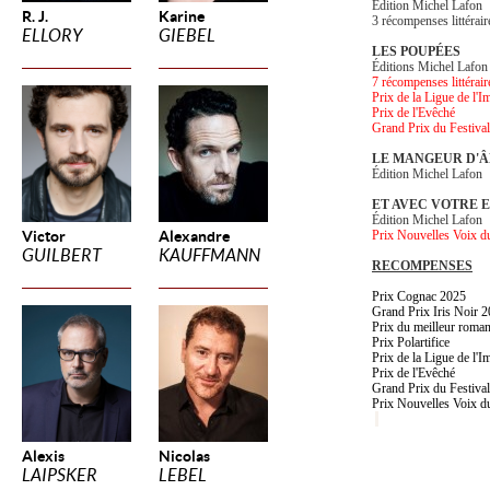
Édition Michel Lafon
R. J.
Karine
3 récompenses littérair
ELLORY
GIEBEL
LES POUPÉES
Éditions Michel Lafon
7 récompenses littérair
Prix de la Ligue de l'I
Prix de l'Evêché
Grand Prix du Festiv
LE MANGEUR D'
Édition Michel Lafon
ET AVEC VOTRE E
Édition Michel Lafon
Victor
Alexandre
Prix Nouvelles Voix du
GUILBERT
KAUFFMANN
RECOMPENSES
Prix Cognac 2025
Grand Prix Iris Noir 
Prix du meilleur roman
Prix Polartifice
Prix de la Ligue de l'I
Prix de l'Evêché
Grand Prix du Festiv
Prix Nouvelles Voix du
Alexis
Nicolas
LAIPSKER
LEBEL