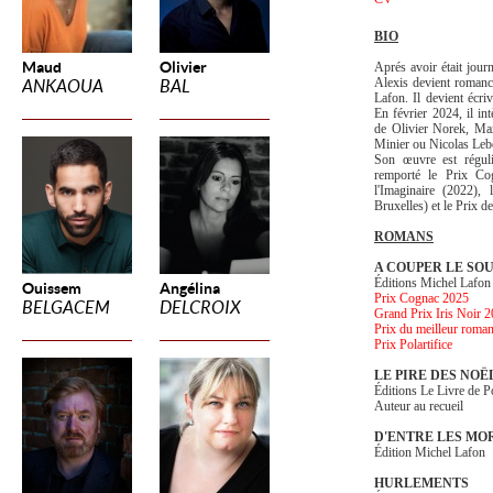
BIO
Maud
Olivier
Aprés avoir était jour
Alexis devient romanc
ANKAOUA
BAL
Lafon. Il devient écri
En février 2024, il in
de Olivier Norek, Ma
Minier ou Nicolas Leb
Son œuvre est régul
remporté le Prix Co
l'Imaginaire (2022),
Bruxelles) et le Prix 
ROMANS
A COUPER LE SO
Éditions Michel Lafon
Ouissem
Angélina
Prix Cognac 2025
BELGACEM
DELCROIX
Grand Prix Iris Noir 
Prix du meilleur roman
Prix Polartifice
LE PIRE DES NOË
Éditions Le Livre de P
Auteur au recueil
D'ENTRE LES MO
Édition Michel Lafon
HURLEMENTS