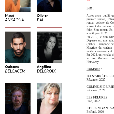
BIO
:
Maud
Olivier
Après avoir publié q
premier roman, L’Ins
ANKAOUA
BAL
roman policier de Co
souvent des milieux f
folie. Son roman Un 
adapté pour FTV.
En 2019, le film Duel
Depasse est une adap
(2012). Il remporte n
Magritte du cinéma 
meilleur réalisateur et d
En 2024, un remake de
le titre Mothers' In
Hathaway.
Ouissem
Angélina
ROMANS
:
BELGACEM
DELCROIX
ICI S'ARRÊTE LE
Récamier, 2025
COMME SI DE RIE
Récamier, 2024
LES FÊLURES
Plon, 2022
ET LES VIVANTS
Belfond, 2020