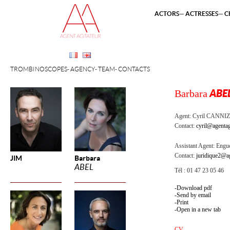
ACTORS
ACTRESSES
C
TROMBINOSCOPES
AGENCY
TEAM
CONTACTS
Barbara
ABE
Agent:
Cyril CANNI
Contact:
cyril@agentag
Assistant Agent:
Engue
Contact:
juridique2@ag
JIM
Barbara
ABEL
Tél : 01 47 23 05 46
Download pdf
Send by email
Print
Open in a new tab
CV