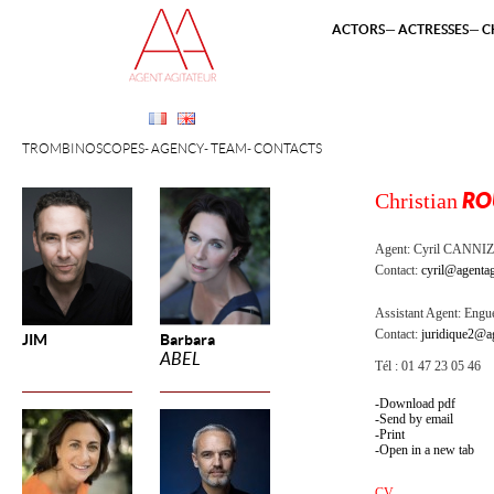
ACTORS
ACTRESSES
C
TROMBINOSCOPES
AGENCY
TEAM
CONTACTS
Christian
RO
Agent:
Cyril CANNI
Contact:
cyril@agentag
Assistant Agent:
Engue
Contact:
juridique2@ag
JIM
Barbara
ABEL
Tél : 01 47 23 05 46
Download pdf
Send by email
Print
Open in a new tab
CV