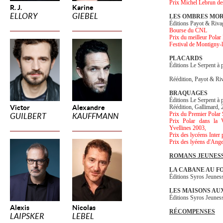
Prix Michel Lebrun de
R. J.
Karine
ELLORY
GIEBEL
LES OMBRES MO
Éditions Payot & Riva
Bourse du CNL
Prix du meilleur Pola
Festival de Montigny-
PLACARDS
Éditions Le Serpent à
Réédition, Payot & Ri
BRAQUAGES
Éditions Le Serpent à
Victor
Alexandre
Réédition
, Gallimard,
Prix du Premier Pola
GUILBERT
KAUFFMANN
Prix Polar dans la V
Yvellines 2003,
Prix des lycéens Inter
Prix des lyéens d'Ange
ROMANS JEUNES
LA CABANE AU F
Éditions Syros Jeunes
LES MAISONS AU
Éditions Syros Jeunes
Alexis
Nicolas
RÉCOMPENSES
LAIPSKER
LEBEL