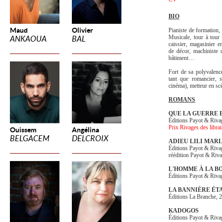
BIO
Maud
Olivier
Pianiste de formation,
Musicale, tour à tour i
ANKAOUA
BAL
caissier, magasinier 
de décor, machiniste c
bâtiment…
Fort de sa polyvalenc
tant que romancier, s
cinéma),
metteur en sc
ROMANS
QUE LA GUERRE E
Éditions Payot & Riva
Prix Rivages des libra
Ouissem
Angélina
BELGACEM
DELCROIX
ADIEU LILI MAR
Éditions Payot & Riva
réédition Payot & Riv
L'HOMME À LA B
Éditions Payot & Riva
LA BANNIÈRE ÉT
Éditions La Branche, 
KADOGOS
Éditions Payot & Riva