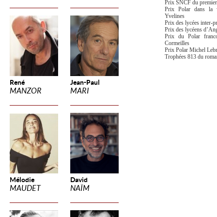
Prix SNCF du premier
Prix Polar dans la v
Yvelines
Prix des lycées inter-
Prix des lycéens d’An
Prix du Polar franc
Cormeilles
Prix Polar Michel Leb
Trophées 813 du roman
René
Jean-Paul
MANZOR
MARI
Mélodie
David
MAUDET
NAÏM