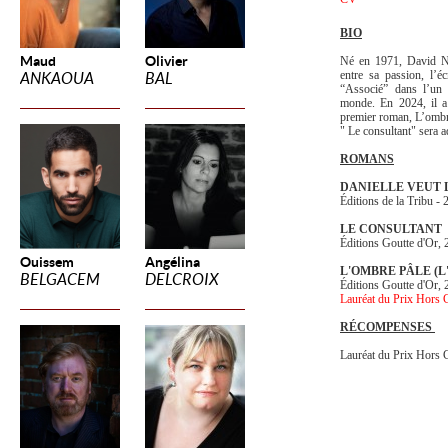
BIO
Maud
Olivier
Né en 1971, David Na
entre sa passion, l’éc
ANKAOUA
BAL
“Associé” dans l’un 
monde. En 2024, il a
premier roman, L’ombr
" Le consultant" sera ad
ROMANS
DANIELLE VEUT 
Éditions de la Tribu -
LE CONSULTANT
Éditions Goutte d'Or,
Ouissem
Angélina
L'OMBRE PÂLE (L'A
BELGACEM
DELCROIX
Éditions Goutte d'Or,
Lauréat du Prix Hors 
RÉCOMPENSES
Lauréat du Prix Hors 