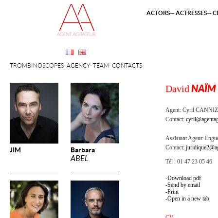
ACTORS
ACTRESSES
C
TROMBINOSCOPES
AGENCY
TEAM
CONTACTS
David
NAÏM
Agent:
Cyril CANNI
Contact:
cyril@agentag
Assistant Agent:
Engue
Contact:
juridique2@ag
JIM
Barbara
ABEL
Tél : 01 47 23 05 46
Download pdf
Send by email
Print
Open in a new tab
CV