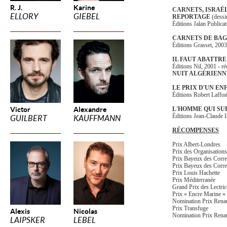
R. J.
Karine
CARNETS, ISRAËL
ELLORY
GIEBEL
REPORTAGE
(dessi
Éditions Jalan Publica
CARNETS DE BA
Éditions Grasset, 2003
IL FAUT ABATTRE
Éditions Nil, 2001 - ré
NUIT ALGÉRIENN
LE PRIX D'UN E
Éditions Robert Laffon
Victor
Alexandre
L'HOMME QUI S
Éditions Jean-Claude L
GUILBERT
KAUFFMANN
RÉCOMPENSES
Prix Albert-Londres
Prix des Organisation
Prix Bayeux des Corre
Prix Bayeux des Corre
Prix Louis Hachette
Prix Méditerranée
Grand Prix des Lectric
Prix « Encre Marine »
Nomination Prix Rena
Prix Transfuge
Alexis
Nicolas
Nomination Prix Ren
LAIPSKER
LEBEL