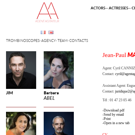
ACTORS
ACTRESSES
C
TROMBINOSCOPES
AGENCY
TEAM
CONTACTS
Jean-Paul
MA
Agent:
Cyril CANNI
Contact:
cyril@agentag
Assistant Agent:
Engue
Contact:
juridique2@ag
JIM
Barbara
ABEL
Tél : 01 47 23 05 46
Download pdf
Send by email
Print
Open in a new tab
CV