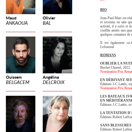
BIO
Maud
Olivier
Jean-Paul Mari est réal
et reconnu en tant qu
ANKAOUA
BAL
activité, il a suivi et
conflits armés aux quat
quelques centaines de 
Il est également co-
LeJournal
ROMANS
OUBLIER LA NUI
Buchet Chastel, 2022.
Nomination Prix Rena
Ouissem
Angélina
EN DÉRIVANT AV
BELGACEM
DELCROIX
Éditions J-C Lattès, s
Nomination Prix Rena
LES BATEAUX IV
EN MÉDITÉRANN
Éditions J-C Lattès, o
LA TENTATION D
Éditions Robert Laffon
SANS BLESSURES
Éditions Robert Laffon