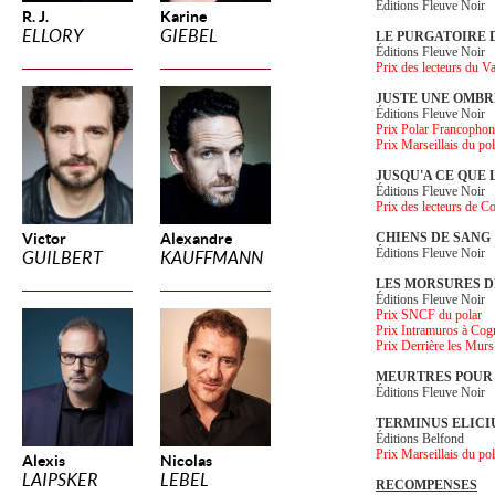
Éditions Fleuve Noir
R. J.
Karine
ELLORY
GIEBEL
LE PURGATOIRE 
Éditions Fleuve Noir
Prix des lecteurs du V
JUSTE UNE OMBR
Éditions Fleuve Noir
Prix Polar Francopho
Prix Marseillais du po
JUSQU'A CE QUE 
Éditions Fleuve Noir
Prix des lecteurs de 
Victor
Alexandre
CHIENS DE SANG
Éditions Fleuve Noir
GUILBERT
KAUFFMANN
LES MORSURES D
Éditions Fleuve Noir
Prix SNCF du polar
Prix Intramuros à Cog
Prix Derrière les Murs
MEURTRES POUR
Éditions Fleuve Noir
TERMINUS ELICI
Éditions Belfond
Prix Marseillais du po
Alexis
Nicolas
LAIPSKER
LEBEL
RECOMPENSES