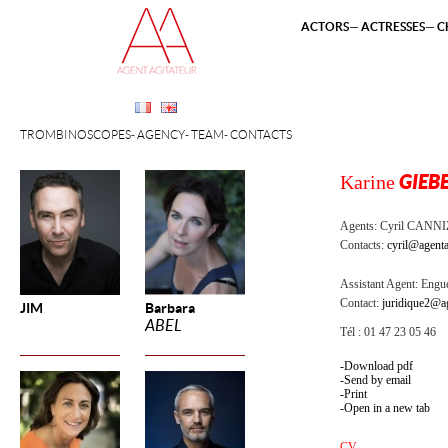
ACTORS
ACTRESSES
C
TROMBINOSCOPES
AGENCY
TEAM
CONTACTS
Karine
GIEB
Agents:
Cyril CANN
Contacts:
cyril@agenta
Assistant Agent:
Engue
Contact:
juridique2@ag
JIM
Barbara
ABEL
Tél : 01 47 23 05 46
Download pdf
Send by email
Print
Open in a new tab
CV