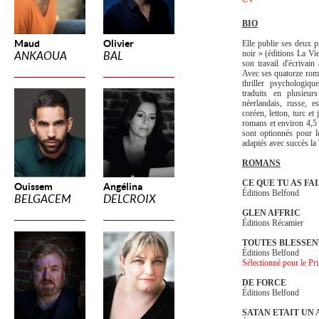
BIO
Maud
Olivier
Elle publie ses deux p
noir » (éditions La Vi
ANKAOUA
BAL
son travail d'écrivai
Avec ses quatorze roman
thriller psychologiq
traduits en plusieurs
néerlandais, russe, e
coréen, letton, turc et
romans et environ 4,5 
sont optionnés pour l
adaptés avec succès l
ROMANS
CE QUE TU AS FAI
Ouissem
Angélina
Éditions Belfond
BELGACEM
DELCROIX
GLEN AFFRIC
Éditions Récamier
TOUTES BLESSEN
Éditions Belfond
Sélectionné pour le P
DE FORCE
Éditions Belfond
SATAN ETAIT UN