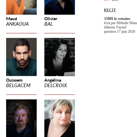
RECIT
Maud
Olivier
3500$ la semaine
écrit par Mélodie Mau
ANKAOUA
BAL
éditions Fayard
parution 17 juin 2026
Ouissem
Angélina
BELGACEM
DELCROIX