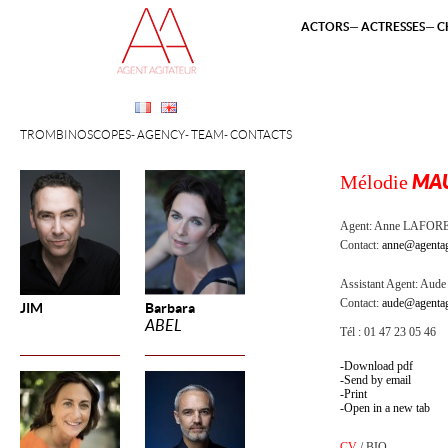
ACTORS
ACTRESSES
C
TROMBINOSCOPES
AGENCY
TEAM
CONTACTS
Mélodie
MA
Agent:
Anne LAFOR
Contact:
anne@agentag
Assistant Agent:
Aude 
Contact:
aude@agentag
JIM
Barbara
ABEL
Tél : 01 47 23 05 46
Download pdf
Send by email
Print
Open in a new tab
CV
/
BIO