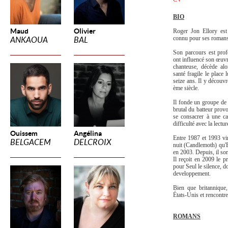
BIO
Maud
Olivier
Roger Jon Ellory est 
connu pour ses romans p
ANKAOUA
BAL
Son parcours est pro
ont influencé son œuvre
chanteuse, décède alo
santé fragile le place 
seize ans. Il y découv
ème siècle.
Il fonde un groupe d
brutal du batteur prov
se consacrer à une ca
difficulté avec la lectur
Ouissem
Angélina
Entre 1987 et 1993 vi
BELGACEM
DELCROIX
nuit (Candlemoth) qu'E
en 2003. Depuis, il sor
Il reçoit en 2009 le 
pour Seul le silence, d
developpement.
Bien que britannique
États-Unis et rencontr
ROMANS