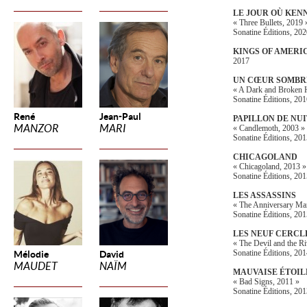
LE JOUR OÙ KEN
« Three Bullets, 2019 
Sonatine Éditions, 20
KINGS OF AMERI
2017
UN CŒUR SOMBR
« A Dark and Broken H
Sonatine Éditions, 20
René
Jean-Paul
PAPILLON DE NUI
MANZOR
MARI
« Candlemoth, 2003 »
Sonatine Éditions, 20
CHICAGOLAND
« Chicagoland, 2013 »
Sonatine Éditions, 20
LES ASSASSINS
« The Anniversary Ma
Sonatine Éditions, 20
LES NEUF CERCL
« The Devil and the Ri
Sonatine Éditions, 20
Mélodie
David
MAUDET
NAÏM
MAUVAISE ÉTOIL
« Bad Signs, 2011 »
Sonatine Éditions, 20