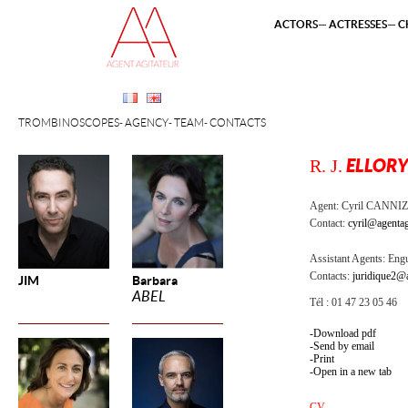
ACTORS
ACTRESSES
C
TROMBINOSCOPES
AGENCY
TEAM
CONTACTS
R. J.
ELLOR
Agent:
Cyril CANNI
Contact:
cyril@agentag
Assistant Agents:
Engu
Contacts:
juridique2@a
JIM
Barbara
ABEL
Tél : 01 47 23 05 46
Download pdf
Send by email
Print
Open in a new tab
CV