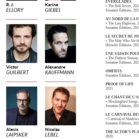
EVERGLADES
R. J.
Karine
« The Bell Tower, 202
ELLORY
GIEBEL
Sonatine Éditions, 20
AU NORD DE LA 
« The Last Highway, 
Sonatine Éditions, 20
LE SECRET DE J
« The Man Who Ate th
Héraclès Éditions, 20
UNE SAISON POU
« The Darkest Season,
Sonatine Éditions, 20
Victor
Alexandre
OMERTA
GUILBERT
KAUFFMANN
Sonatine Éditions, 20
PROOF OF LIFE
2021
LE CHANT DE L’A
« Mockingbird Songs,
Sonatine Éditions, 20
LE CARNAVAL DE
« Carnival of Shadows
Sonatine Éditions, 20
Alexis
Nicolas
THE ACTOR’S PL
LAIPSKER
LEBEL
2020