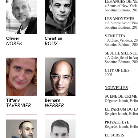
LES ANGES DE N
« Saints of New York,
Sonatine Éditions, 20
LES ANONYMES
« A Simple Act of Vio
Sonatine Éditions, 20
VENDETTA
Olivier
Christian
« A Quiet Vendetta, 2
NOREK
ROUX
Sonatine Éditions, 20
SEUL LE SILENCE
« A Quiet Belief in An
Sonatine Éditions, 20
CITY OF LIES
2006
NOUVELLES
:
SCÈNE DE CRIME
Tiffany
Bernard
Déguster le noir, Belf
TAVERNIER
WERBER
LE PARFUM DU L
Respirer le noir, Belf
PRIVATE EYE
Regarder le noir, Belf
LE SURSIS