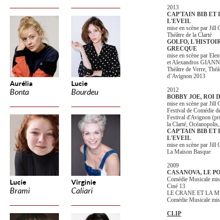
2013
CAP'TAIN BIB ET 
L'EVEIL
mise en scène par Jil
Théâtre de la Clarté
GOLFO, L'HISTO
GRECQUE
mise en scène par 
et Alexandros GIAN
Théâtre de Verre, Théât
d’Avignon 2013
Aurélia
Lucie
2012
Bonta
Bourdeu
BOBBY JOE, ROI 
mise en scène par Jil
Festival de Comédie de
Festival d'Avignon (pr
la Clarté, Océanopolis,
CAP'TAIN BIB ET 
L'EVEIL
mise en scène par Jil
La Maison Basque
2009
CASANOVA, LE P
Comédie Musicale mis
Lucie
Virginie
Ciné 13
Brami
Caliari
LE CRANE ET LA 
Comédie Musicale mi
CLIP