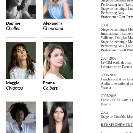
Stage de Comédie Music
Performing Arts (Lond
Stage de technique Less
Performing Arts
Professeur : Gert Tern
Daphné
Alexandra
2008
Chollet
Chouraqui
Stage de technique Mei
International Institute
Williams, Douglas M
Stage de technique Meis
Performing Arts (Lond
Professeur : Scott Wil
2007-2008
Le CIM école de Jazz
Laboratoire de l’acteu
2006-2007
Coach vocal Amy Lavi
Maggie
Emma
Atelier International d
Civantos
Colberti
Weaver
2005-2006
École « ECM 3 arts » (
théâtre)
2005
Stage de Comédie Musi
RENSEIGNEMENT