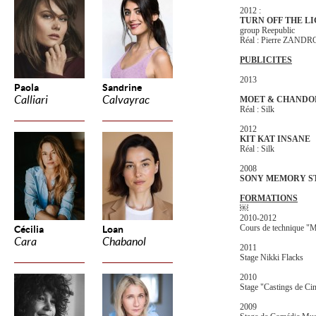
2012 :
TURN OFF THE LI
group Reepublic
Réal : Pierre ZAND
PUBLICITES
2013
Paola
Sandrine
Calliari
Calvayrac
MOET & CHANDO
Réal : Silk
2012
KIT KAT INSANE
Réal : Silk
2008
SONY MEMORY S
FORMATIONS
￼
2010-2012
Cours de technique "M
Cécilia
Loan
Cara
Chabanol
2011
Stage Nikki Flacks
2010
Stage "Castings de Ci
2009