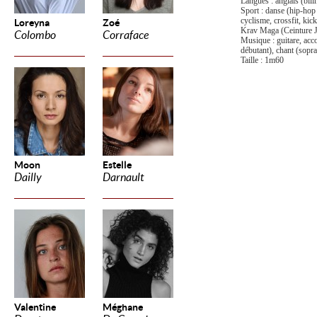
Langues : anglais (bil
Sport : danse (hip-hop 
cyclisme, c
rossfit, ki
Loreyna
Zoé
Krav Maga (Ceinture 
Colombo
Corraface
Musique : guitare, ac
débutant), chant (sopr
Taille : 1m60
Moon
Estelle
Dailly
Darnault
Valentine
Méghane