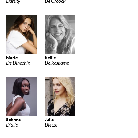
Daruty
De Croock
Marie
Kellie
De Dinechin
Delkeskamp
Sokhna
Julia
Diallo
Dietze