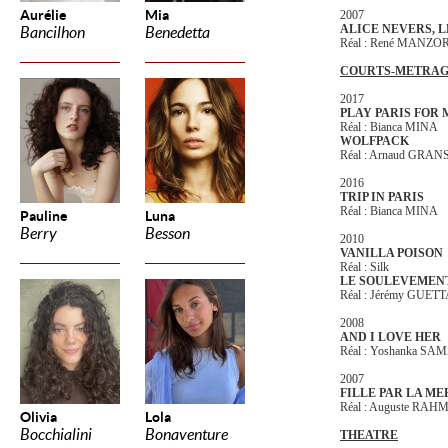
Aurélie
Mia
2007
ALICE NEVERS, L
Bancilhon
Benedetta
Réal : René MANZO
COURTS-METRAG
2017
PLAY PARIS FOR
Réal : Bianca MINA
WOLFPACK
Réal : Arnaud GR
2016
TRIP IN PARIS
Réal : Bianca MINA
Pauline
Luna
Berry
Besson
2010
VANILLA POISON
Réal : Silk
LE SOULEVEMEN
Réal : Jérémy GUET
2008
AND I LOVE HER
Réal : Yoshanka S
2007
FILLE PAR LA ME
Réal : Auguste RA
Olivia
Lola
Bocchialini
Bonaventure
THEATRE