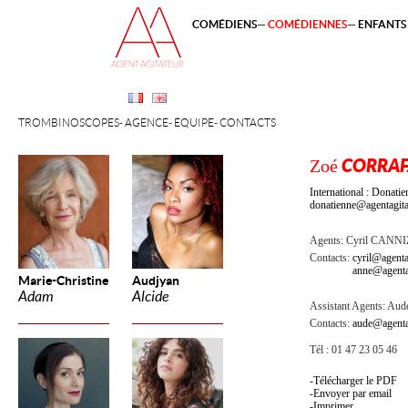
COMÉDIENS
COMÉDIENNES
ENFANTS 
TROMBINOSCOPES
AGENCE
ÉQUIPE
CONTACTS
Zoé
CORRAF
International : Dona
donatienne@agentagita
Agents:
Cyril CANN
Contacts:
cyril@agenta
anne@agenta
Marie-Christine
Audjyan
Adam
Alcide
Assistant Agents:
Aude
Contacts:
aude@agenta
Tél : 01 47 23 05 46
Télécharger le PDF
Envoyer par email
Imprimer