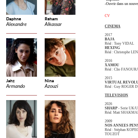
Ouvrir dans un nouve
CV
Daphne
Reham
Alexandre
Alkassar
CINEMA
2017
BAJA
Réal : Tony VIDAL
HEXING
Réal : Christophe L
2016
XAMOU
Réal : Clio FANOUR
2015
Jahz
Nina
VIRTUAL REVOL
Armando
Azouzi
Réal : Guy ROGER 
TELEVISION
2026
SHARP
- Serie UK/
Réal: Matt SHAKM
2009
NOS ANNEES PEN
Réal : Stéphan KOPE
TOUZOT