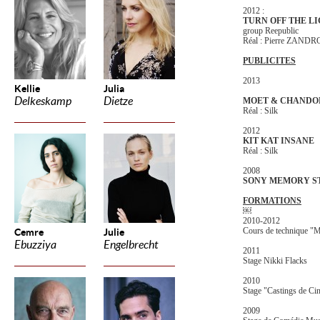
2012 :
TURN OFF THE LI
group Reepublic
Réal : Pierre ZAND
PUBLICITES
2013
Kellie
Julia
Delkeskamp
Dietze
MOET & CHANDO
Réal : Silk
2012
KIT KAT INSANE
Réal : Silk
2008
SONY MEMORY S
FORMATIONS
￼
2010-2012
Cours de technique "M
Cemre
Julie
Ebuzziya
Engelbrecht
2011
Stage Nikki Flacks
2010
Stage "Castings de Ci
2009