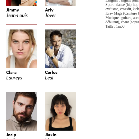
Langues : anglais (bil
Sport : danse (hip-hop 
cyclisme, c
rossfit, ki
Jimmy
Arly
Krav Maga (Ceinture 
Jean-Louis
Jover
Musique : guitare, ac
débutant), chant (sopr
Taille : 1m60
Clara
Carlos
Laureys
Leal
Josip
Jiaxin