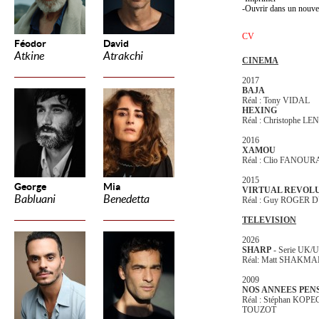
Ouvrir dans un nouve
CV
Féodor
David
Atkine
Atrakchi
CINEMA
2017
BAJA
Réal : Tony VIDAL
HEXING
Réal : Christophe L
2016
XAMOU
Réal : Clio FANOUR
2015
George
Mia
VIRTUAL REVOL
Babluani
Benedetta
Réal : Guy ROGER 
TELEVISION
2026
SHARP
- Serie UK/
Réal: Matt SHAKM
2009
NOS ANNEES PEN
Réal : Stéphan KOPE
TOUZOT