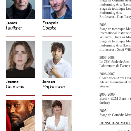
Stage de Comédie Music
Performing Arts (Lond
Stage de technique Less
Performing Arts
Professeur : Gert Tern
James
François
2008
Faulkner
Goeske
Stage de technique Mei
International Institute
Williams, Douglas M
Stage de technique Meis
Performing Arts (Lond
Professeur : Scott Wil
2007-2008
Le CIM école de Jazz
Laboratoire de l’acteu
2006-2007
Coach vocal Amy Lavi
Jeanne
Jordan
Atelier International d
Goursaud
Haj Hossein
Weaver
2005-2006
École « ECM 3 arts » (
théâtre)
2005
Stage de Comédie Musi
RENSEIGNEMENT