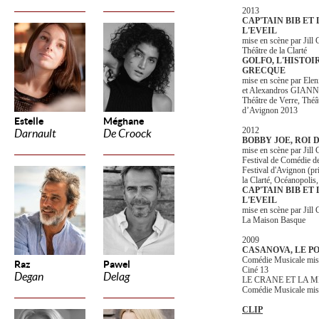
2013
CAP'TAIN BIB ET 
L'EVEIL
mise en scène par Jil
Théâtre de la Clarté
GOLFO, L'HISTO
GRECQUE
mise en scène par 
et Alexandros GIAN
Théâtre de Verre, Théât
d’Avignon 2013
Estelle
Méghane
2012
Darnault
De Croock
BOBBY JOE, ROI 
mise en scène par Jil
Festival de Comédie de
Festival d'Avignon (pr
la Clarté, Océanopolis,
CAP'TAIN BIB ET 
L'EVEIL
mise en scène par Jil
La Maison Basque
2009
CASANOVA, LE P
Comédie Musicale mis
Raz
Pawel
Ciné 13
Degan
Delag
LE CRANE ET LA 
Comédie Musicale mi
CLIP