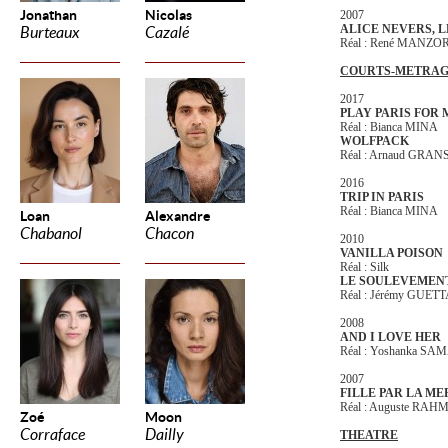
Jonathan
Nicolas
2007
ALICE NEVERS, L
Burteaux
Cazalé
Réal : René MANZO
COURTS-METRAG
2017
PLAY PARIS FOR
Réal : Bianca MINA
WOLFPACK
Réal : Arnaud GR
2016
TRIP IN PARIS
Réal : Bianca MINA
Loan
Alexandre
Chabanol
Chacon
2010
VANILLA POISON
Réal : Silk
LE SOULEVEMEN
Réal : Jérémy GUET
2008
AND I LOVE HER
Réal : Yoshanka S
2007
FILLE PAR LA ME
Réal : Auguste RA
Zoé
Moon
Corraface
Dailly
THEATRE