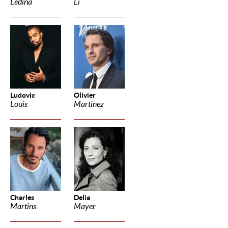
Ledina
Li
Ludovic
Olivier
Louis
Martinez
Charles
Delia
Martins
Mayer