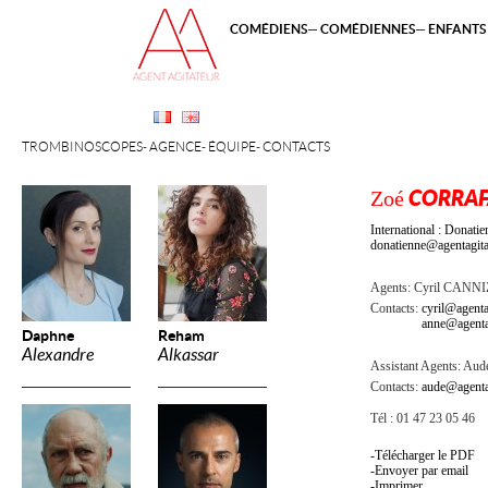
COMÉDIENS
COMÉDIENNES
ENFANTS 
TROMBINOSCOPES
AGENCE
ÉQUIPE
CONTACTS
Zoé
CORRAF
International : Dona
donatienne@agentagita
Agents:
Cyril CANN
Contacts:
cyril@agenta
anne@agenta
Daphne
Reham
Alexandre
Alkassar
Assistant Agents:
Aude
Contacts:
aude@agenta
Tél : 01 47 23 05 46
Télécharger le PDF
Envoyer par email
Imprimer