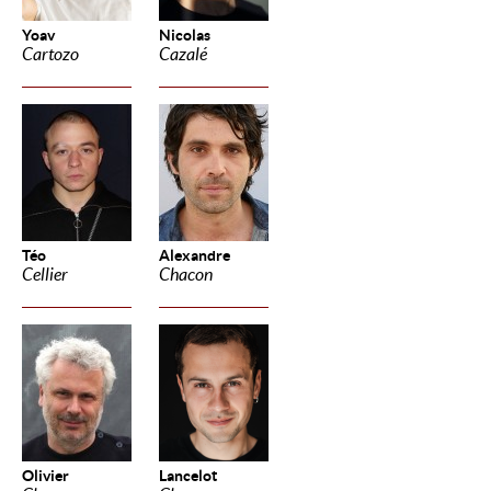
Yoav
Nicolas
Cartozo
Cazalé
Téo
Alexandre
Cellier
Chacon
Olivier
Lancelot