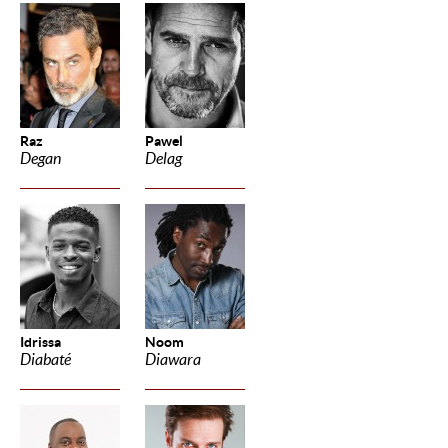
Raz
Pawel
Degan
Delag
Idrissa
Noom
Diabaté
Diawara