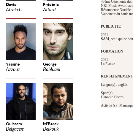
47ème Cérémonie des 
David
Frédéric
NRJ Music Award avec
Atrakchi
Attard
Récompense Notable
Vainqueur du battle in
PUBLICITE
2021
SAM
, celui qui ne boi
FORMATION
2021
Yassine
George
La Planke
Azzouz
Babluani
RENSEIGNEMENT
Langue(s) : anglais
Sport(s) :
Danseur Electro
Activité (s) : Manneq
Ouissem
M'Barek
Belgacem
Belkouk