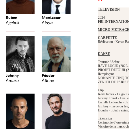
TELEVISION
Ruben
Montassar
2024
FBI INTERNATIO
Agelink
Alaya
MICRO-METRAG
CARPETTE
Réalisation : Kenza Ba
DANSE
Tournée / Scène
RAVE LUCID (2022-…
PROJET DETOUR (202
Remplaçant
Johnny
Féodor
NONANTE CINQ TOUR 
Amaro
Atkine
ZÉNITH DE PARIS Pie
Clip
Kery James - Le goût 
Jeremy Frérot - Fais l
Camille Lellouche - J
Giriboy - Issue du feu
Houdie - Totally spies
Télévision
Cérémonie d’ouvertur
Victoire de la music c