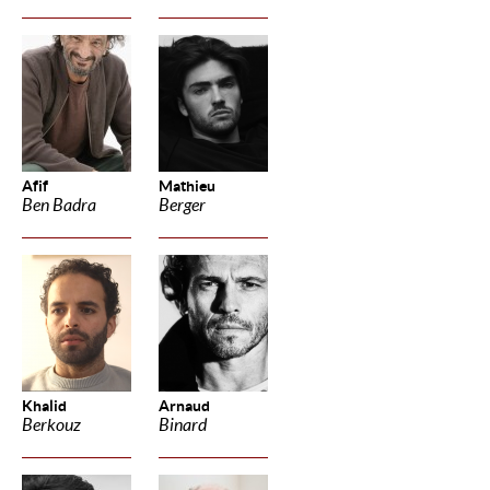
Afif
Mathieu
Ben Badra
Berger
Khalid
Arnaud
Berkouz
Binard