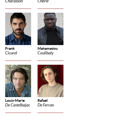
Charasson
Cherer
Frank
Mahamadou
Cicurel
Coulibaly
Louis-Marie
Rafael
De Castelbajac
De Ferran