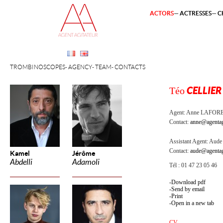
ACTORS
ACTRESSES
C
TROMBINOSCOPES
AGENCY
TEAM
CONTACTS
Téo
CELLIER
Agent:
Anne LAFOR
Contact:
anne@agentag
Assistant Agent:
Aude 
Contact:
aude@agentag
Kamel
Jérôme
Abdelli
Adamoli
Tél : 01 47 23 05 46
Download pdf
Send by email
Print
Open in a new tab
CV